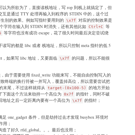
以为所欲为了，直接读栈地址，写 rop 到栈上就搞定了，但
是通过 TTY 处理再输入到程序的 STDIN 中的，这个过
理产生别的效果。例如写指针要用到的
对应的控制效果是
\x7f
字符在输入到 STDIN 时消失，还有其他比如
等
Ctrl+C
等字符也没有成功 escape，花了很久时间最后决定尝试绕
6
的都是 libc 或者 栈地址，所以只控制 meta 指针的低 5
t，如果写 libc 地址，又要面临
的问题，所以不能很
\x7f
，由于需要使用 fixed_write 功能来写，不能自由控制写入的
会导致终端的换行符被一并写入，覆盖掉高位，所以需要尝试把
 字节的末尾，不过这样就得从
的地方开始
target-(0x100-5)
了下面这个方法来劫持一个高位为
的指针，同时不破
0x7f
回地址之后一定距离内要有一个高位为
的指针；
\x7f
ne_gadget 条件，但是劫持过去才发现 busybox 环境对
不起作用；
好久 rtld_global。。。最后也没用；