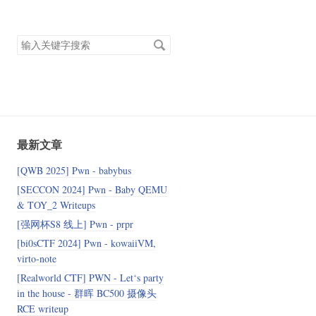
搜
索
关
键
字
最新文章
[QWB 2025] Pwn - babybus
[SECCON 2024] Pwn - Baby QEMU
& TOY_2 Writeups
[强网杯S8 线上] Pwn - prpr
[bi0sCTF 2024] Pwn - kowaiiVM,
virto-note
[Realworld CTF] PWN - Let‘s party
in the house - 群晖 BC500 摄像头
RCE writeup