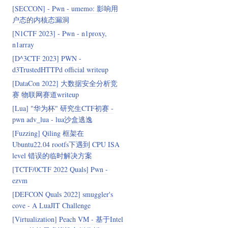
[SECCON] - Pwn - umemo: 影响用
户态的内核态漏洞
[N1CTF 2023] - Pwn - n1proxy,
n1array
[D^3CTF 2023] PWN -
d3TrustedHTTPd official writeup
[DataCon 2022] 大数据安全分析竞
赛 物联网赛道writeup
[Lua] "华为杯" 研究生CTF初赛 -
pwn adv_lua - lua沙盒逃逸
[Fuzzing] Qiling 框架在
Ubuntu22.04 rootfs下遇到 CPU ISA
level 错误的临时解决方案
[TCTF/0CTF 2022 Quals] Pwn -
ezvm
[DEFCON Quals 2022] smuggler's
cove - A LuaJIT Challenge
[Virtualization] Peach VM - 基于Intel