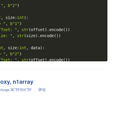
 "
,
b"2"
)
t
,
 size
:
int
)
:
> "
,
b"1"
)
ffset: "
,
str
(
offset
)
.
encode
(
)
)
ize: "
,
str
(
size
)
.
encode
(
)
)
nt
,
 size
:
int
,
 data
)
:
> "
,
b"2"
)
ffset: "
,
str
(
offset
)
.
encode
(
)
)
ize: "
,
str
(
size
)
.
encode
(
)
)
nput: "
,
 data
)
oxy, n1array
iteups
,
XCTF
,
N1CTF
评论
> "
,
b"0"
)
 "
,
b"1"
)
> "
,
b"1"
)