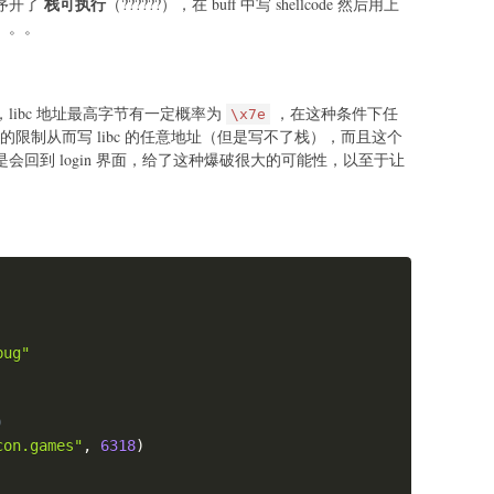
栈可执行
序开了
（??????），在 buff 中写 shellcode 然后用上
。。。
libc 地址最高字节有一定概率为
，在这种条件下任
\x7e
的限制从而写 libc 的任意地址（但是写不了栈），而且这个
会回到 login 界面，给了这种爆破很大的可能性，以至于让
Copy
bug"
)
con.games"
,
6318
)