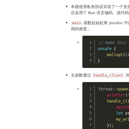
print
(
f"write 
{
valu
本题使用私有协议实现了一个支持 TCP,
    fixed_space
(
)
且采用了 Rust 语言编码。源代码中
    fixed_write
(
0
,
 valu
if
not
 no_back
:
函数起始处将 ptmallo
main
        fixed_back
(
)
用的难度；
def
read_primitive
(
addr
// make this 
    free_space
(
)
unsafe
{
    payload 
=
b"\x00\x0
mallopt
(
l
    free_write
(
0x3FFFFF
}
    fixed_space
(
)
    fixed_read
(
0
)
    fixed_back
(
)
主函数通过
并
handle_client
def
check_payload
(
paylo
thread
::
spawn
    cnt 
=
0
println!
(
for
 i 
in
 payload
:
handle_cl
if
 i 
in
[
0x3
,
0x
eprin
print
(
"bad 
let
 e
return
Fals
my_wr
        cnt 
+=
1
}
)
;
return
True