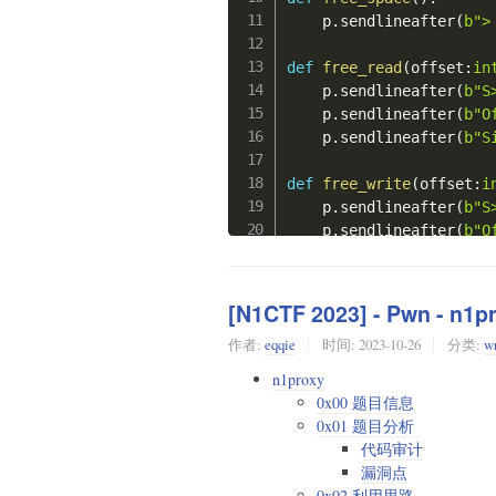
    p
.
sendlineafter
(
b">
def
free_read
(
offset
:
in
    p
.
sendlineafter
(
b"S
    p
.
sendlineafter
(
b"O
    p
.
sendlineafter
(
b"S
def
free_write
(
offset
:
i
    p
.
sendlineafter
(
b"S
    p
.
sendlineafter
(
b"O
    p
.
sendlineafter
(
b"S
    p
.
sendlineafter
(
b"I
[N1CTF 2023] - Pwn - n1pr
def
free_back
(
)
:
作者:
eqqie
时间:
2023-10-26
分类:
wr
    p
.
sendlineafter
(
b"S
n1proxy
def
fixed_space
(
)
:
0x00 题目信息
    p
.
sendlineafter
(
b">
0x01 题目分析
代码审计
def
fixed_read
(
idx
)
:
漏洞点
    p
.
sendlineafter
(
b"M
0x02 利用思路