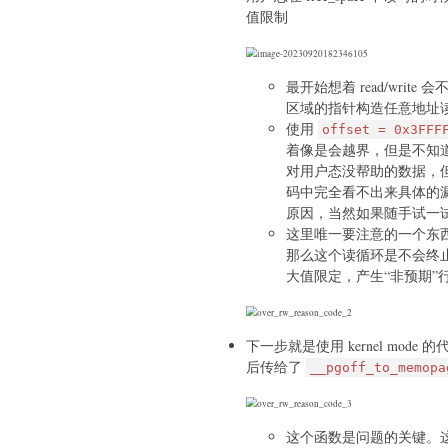
值限制
最开始想着 read/write 会
区域的指针构造任意地址
使用
offset = 0x3FFF
着像是会越界，但是不知
对用户态没帮助的数据，但是
码中完全看不出来具体的漏洞
原因，当然如果随手试一试
这里唯一要注意的一个东西就
那么这个读循环是不会终止
大值限定，产生“非预期”
下一步就是使用 kernel mode 
后传给了
__pgoff_to_memopa
这个函数是问题的关键。这