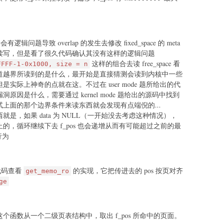
不会有逻辑问题导致 overlap 的发生去修改 fixed_space 的 meta
读写，但是看了很久代码确认其没有这样的逻辑问题
这样的组合去读 free_space 看
FFFF-1-0x1000, size = n
道越界所读到的是什么，最开始是直接猜测会读到内核中一些
实际上神奇的点就在这。不过在 user mode 题所给出的代
原因是什么，需要通过 kernel mode 题给出的源码中找到
上面的那个边界条件来读东西就会发现有点端倪的...
是，如果 data 为 NULL（一开始没去考虑这种情况），
的，循环继续下去 f_pos 也会递增从而有可能超过之前的最
行为
的代码查看
的实现，它把传进去的 pos 按页对齐
get_memo_ro
ge
个函数从一个二级页表结构中，取出 f_pos 所命中的页面。