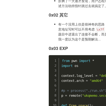
折腾了一大通才发现，用户态程
述方法劫持指针跳过去就搞定了
0x02 其它
有一个没用上但是很神奇的思路，
意地址写时可以不用考虑
\x7f
题目中进退出了连接不会断，而是
我一度以为这个是预期解法...
0x03 EXP
from
 pwn 
import
*
import
 os

context
.
log_level 
=
"de
context
.
arch 
=
"amd64"
#p = process("./run.sh"
p 
=
 remote
(
"ukqmemo.sec
def
free_space
(
)
: