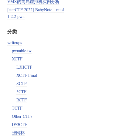
VMX的简易虚拟机实例分析
[starCTF 2022] BabyNote - musl
1.2.2 pwn
分类
writeups
pwnable.tw
XCTF
L3HCTF
XCTF Final
SCTF
*CTF
RCTF
TCTF
Other CTFs
D^3CTF
强网杯