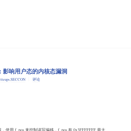
umemo: 影响用户态的内核态漏洞
iteups
,
SECCON
评论
候，使用 f_pos 来控制读写偏移，f_pos 有 0x3FFFFFFF 最大