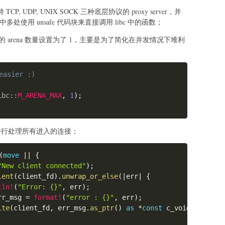
e
.
hex
(
)
}
 to addr(
{
hex
(
addr
)
}
)"
)
 UDP, UNIX SOCK 三种底层协议的 proxy server，并
多处使用 unsafe 代码块来直接调用 libc 中的函数；
e
)
c 中的 arena 数量设置为了 1，主要是为了简化在并发情况下堆利
)
:
Copy
easier :)
0"
+
 p64
(
addr
)
[
:
5
]
ibc
::
M_ARENA_MAX
,
1
)
;
FF
-
1
-
0x1000
,
len
(
payload
)
,
 payload
)
行处理所有进入的连接；
ad
)
:
Copy
(
move
|
|
{
"New client connected"
)
;
ient
(
client_fd
)
.
unwrap_or_else
(
|
err
|
{
4
,
0xa
,
0x11
,
0x13
,
0x14
,
0x15
,
0x18
,
0x19
,
0x1a
,
0x1c
,
0x7f
]
:
tln!
(
"Error: {}"
,
 err
)
;
char:"
,
 cnt
,
hex
(
i
)
)
rr_msg 
=
format!
(
"error : {}"
,
 err
)
;
e
ite
(
client_fd
,
 err_msg
.
as_ptr
(
)
as
*
const
 c_void
,
 err_ms