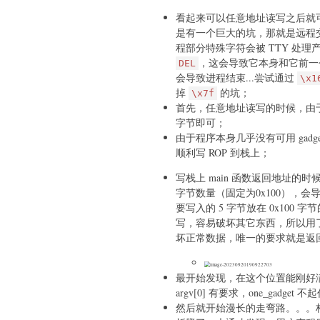
看起来可以任意地址读写之后就可
是有一个巨大的坑，那就是远程交互
程部分特殊字符会被 TTY 处
，这会导致它本身和它前一个
DEL
会导致进程结束...尝试通过
\x1
掉
的坑；
\x7f
首先，任意地址读写的时候，由于读写
字节即可；
由于程序本身几乎没有可用 gadge
顺利写 ROP 到栈上；
写栈上 main 函数返回地址的时候
字节数量（固定为0x100），
要写入的 5 字节放在 0x100
写，容易破坏其它东西，所以用
坏正常数据，唯一的要求就是返
最开始发现，在这个位置能刚好满足 o
argv[0] 有要求，one_gadget 
然后就开始漫长的走弯路。。。构造了