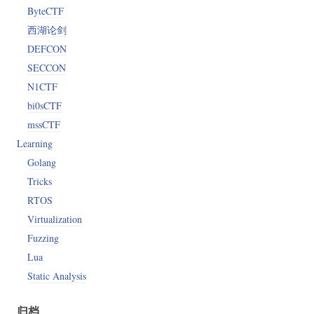
ByteCTF
西湖论剑
DEFCON
SECCON
N1CTF
bi0sCTF
mssCTF
Learning
Golang
Tricks
RTOS
Virtualization
Fuzzing
Lua
Static Analysis
归档