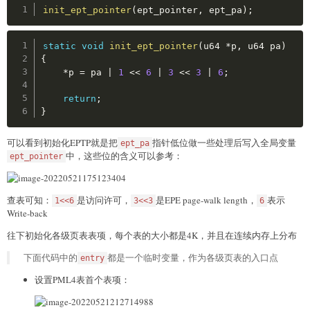
ecx 
=
0x48C
;
Copy
init_ept_pointer
(
ept_pointer
,
 ept_pa
)
;
asm
volatile
(
"rdmsr\n\t"
:
"=a"
(
eax
)
,
"=d"
(
edx
)
Copy
static
void
init_ept_pointer
(
u64 
*
p
,
 u64 pa
)
:
"c"
(
ecx
)
{
)
;
*
p 
=
 pa 
|
1
<<
6
|
3
<<
3
|
6
;
printk
(
"IA32_VMX_EPT_VPID_CAP = 0x%08x%08x\n"
,
 e
return
;
}
可以看到初始化EPTP就是把
指针低位做一些处理后写入全局变量
ept_pa
中，这些位的含义可以参考：
ept_pointer
查表可知：
是访问许可，
是EPE page-walk length，
表示
1<<6
3<<3
6
Write-back
往下初始化各级页表表项，每个表的大小都是4K，并且在连续内存上分布
下面代码中的
都是一个临时变量，作为各级页表的入口点
entry
设置PML4表首个表项：