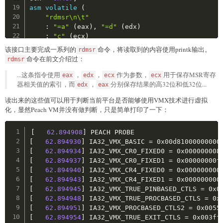
asm
volatile
(
"rdmsr\n\t"
:
"=a"
(
eax
)
,
"=d"
(
edx
)
:
"c"
(
ecx
)
)
;
该接口主要完成一系列的
命令，将读取到的内容使用printk输出。
rdmsr
printk
(
"IA32_VMX_CR0_FIXED1 = 0x%08x%08x\n"
,
 edx
命令在前文介绍过：
rdmsr
...这条指令使用
ecx 
=
0x488
;
，
，
作为参数，
用于保存MSR寄存
eax
edx
ecx
ecx
器相关值的索引，而
asm
volatile
(
，
分别保存结果的高32位和低32位...
edx
eax
"rdmsr\n\t"
读出来的这些值可以用于判断当前平台是否能够使用VMX技术进行虚拟
:
"=a"
(
eax
)
,
"=d"
(
edx
)
化，显然Peach VM并没有做判断，只是简单打印了一下：
:
"c"
(
ecx
)
)
;
Copy
printk
(
"IA32_VMX_CR4_FIXED0 = 0x%08x%08x\n"
,
 edx
[
62.894908
]
[
62.894930
]
 IA32_VMX_BASIC 
=
ecx 
=
0x489
;
[
62.894934
]
 IA32_VMX_CR0_FIXED0 
=
asm
volatile
(
[
62.894937
]
 IA32_VMX_CR0_FIXED1 
=
"rdmsr\n\t"
[
62.894940
]
 IA32_VMX_CR4_FIXED0 
=
:
"=a"
(
eax
)
,
"=d"
(
edx
)
[
62.894943
]
 IA32_VMX_CR4_FIXED1 
=
:
"c"
(
ecx
)
[
62.894945
]
 IA32_VMX_TRUE_PINBASED_CTLS 
=
)
;
[
62.894948
]
 IA32_VMX_TRUE_PROCBASED_CTLS 
=
printk
(
"IA32_VMX_CR4_FIXED1 = 0x%08x%08x\n"
,
 edx
[
62.894951
]
 IA32_VMX_PROCBASED_CTLS2 
=
[
62.894954
]
 IA32_VMX_TRUE_EXIT_CTLS 
=