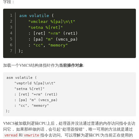
字段：
Copy
asm
volatile
(
"vmclear %[pa]\n\t"
"setna %[ret]"
:
[
ret
]
"=rm"
(
ret1
)
:
[
pa
]
"m"
(
vmcs_pa
)
:
"cc"
,
"memory"
)
;
当前操作对象
加载一个VMCS结构体指针作为
:
asm volatile (

    "vmptrld %[pa]\n\t"

    "setna %[ret]"

    : [ret] "=rm" (ret1)

    : [pa] "m" (vmcs_pa)

    : "cc", "memory"

);
VMCS被加载到逻辑CPU上后，处理器并没法通过普通的内存访问指令去访
问它， 如果那样做的话，会引起“处理器报错”，唯一可用的方法就是通过
和
指令去访问。可以理解为逻辑CPU为当前正在使用的
vmread
vmwrite