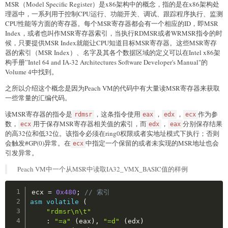
MSR（Model Specific Register）是x86架构中的概念，指的是在x86架构处
理器中，一系列用于控制CPU运行、功能开关、调试、跟踪程序执行、监测
CPU性能等方面的寄存器。每个MSR寄存器都会有一个相应的ID，即MSR
Index，或者也叫作MSR寄存器索引，当执行RDMSR或者WRMSR指令的时
候，只要提供MSR Index就能让CPU知道目标MSR寄存器。这些MSR寄存
器的索引（MSR Index）、名字及其各个数据区域的定义可以在Intel x86架
构手册”Intel 64 and IA-32 Architectures Software Developer's Manual"的
Volume 4中找到。
之所以介绍这个概念是因为Peach VM的代码中有大量读MSR寄存器来获取
一些常量的汇编代码。
读MSR寄存器的指令是
，这条指令使用
，
，
作为参
rdmsr
eax
edx
ecx
数，
用于保存MSR寄存器相关值的索引，而
，
分别保存结果
ecx
edx
eax
的高32位和低32位。该指令必须在ring0权限或者实地址模式下执行；否则
会触发#GP(0)异常。在
中指定一个保留的或者未实现的MSR地址也会
ecx
引发异常。
Peach VM中一个从MSR中读取IA32_VMX_BASIC值的样例
Copy
ecx 
=
0x480
;
// 索引
asm
volatile
(
"rdmsr\n\t"
:
"=a"
(
eax
)
,
"=d"
(
edx
)