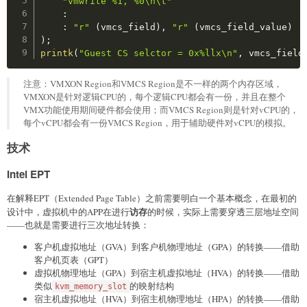
"vmwrite %1, %0\n\t"
:
:
"r"
(
vmcs_field
)
,
"r"
(
vmcs_field_value
)
)
;
printk
(
"Guest CS selctor = 0x%llx\n"
,
 vmcs_field
注意：VMXON Region和VMCS Region是不一样的两个内存区域，
VMXON是针对逻辑CPU的，每个逻辑CPU都会有一份，并且在整个
VMX功能使用期间硬件都会使用；而VMCS Region则是针对vCPU的，
每个vCPU都会有一份VMCS Region，用于辅助硬件对vCPU的模拟。
技术
Intel EPT
在解释EPT（Extended Page Table）之前需要明白一个基本概念，在最初的
访存
设计中，虚拟机中的APP在进行
的时候，实际上需要穿透三层地址空间
——也就是需要进行三次地址转换：
客户机虚拟地址（GVA）到客户机物理地址（GPA）的转换——借助
客户机页表（GPT）
虚拟机物理地址（GPA）到宿主机虚拟地址（HVA）的转换——借助
类似
的映射结构
kvm_memory_slot
宿主机虚拟地址（HVA）到宿主机物理地址（HPA）的转换——借助