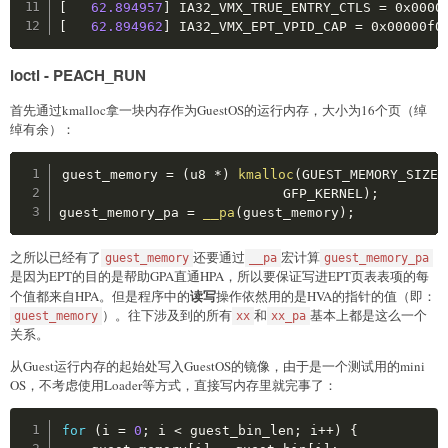
ecx 
=
0x48D
;
[
62.894957
]
 IA32_VMX_TRUE_ENTRY_CTLS 
=
asm
volatile
(
[
62.894962
]
 IA32_VMX_EPT_VPID_CAP 
=
 0x00000f0
"rdmsr\n\t"
:
"=a"
(
eax
)
,
"=d"
(
edx
)
ioctl - PEACH_RUN
:
"c"
(
ecx
)
)
;
首先通过kmalloc拿一块内存作为GuestOS的运行内存，大小为16个页（绰
printk
(
"IA32_VMX_TRUE_PINBASED_CTLS = 0x%08x%08x
绰有余）：
ecx 
=
0x48E
;
Copy
guest_memory 
=
(
u8 
*
)
kmalloc
(
GUEST_MEMORY_SIZE
,
asm
volatile
(
                            GFP_KERNEL
)
;
"rdmsr\n\t"
guest_memory_pa 
=
__pa
(
guest_memory
)
;
:
"=a"
(
eax
)
,
"=d"
(
edx
)
:
"c"
(
ecx
)
)
;
之所以已经有了
还要通过
宏计算
guest_memory
__pa
guest_memory_pa
printk
(
"IA32_VMX_TRUE_PROCBASED_CTLS = 0x%08x%08
是因为EPT的目的是帮助GPA直通HPA，所以要保证写进EPT页表表项的每
读写
个值都来自HPA。但是程序中的
操作依然用的是HVA的指针的值（即：
ecx 
=
0x48B
;
）。往下涉及到的所有
和
基本上都是这么一个
guest_memory
xx
xx_pa
asm
volatile
(
关系。
"rdmsr\n\t"
从Guest运行内存的起始处写入GuestOS的镜像，由于是一个测试用的mini
:
"=a"
(
eax
)
,
"=d"
(
edx
)
OS，不考虑使用Loader等方式，直接写内存里就完事了：
:
"c"
(
ecx
)
)
;
printk
(
"IA32_VMX_PROCBASED_CTLS2 = 0x%08x%08x\n"
Copy
for
(
i 
=
0
;
 i 
<
 guest_bin_len
;
 i
++
)
{