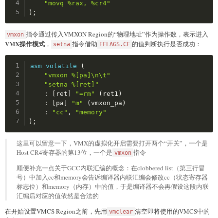
"movq %rax, %cr4"
)
;
指令通过传入VMXON Region的“物理地址”作为操作数，表示进入
vmxon
VMX操作模式
，
指令借助
的值判断执行是否成功：
setna
EFLAGS.CF
Copy
asm
volatile
(
"vmxon %[pa]\n\t"
"setna %[ret]"
:
[
ret
]
"=rm"
(
ret1
)
:
[
pa
]
"m"
(
vmxon_pa
)
:
"cc"
,
"memory"
)
;
这里可以留意一下，VMX的虚拟化开启需要打开两个“开关”，一个是
Host CR4寄存器的第13位，一个是
指令
vmxon
顺便补充一点关于GCC内联汇编的概念：在clobbered list（第三行冒
号）中加入cc和memory会告诉编译器内联汇编会修改cc（状态寄存器
标志位）和memory（内存）中的值，于是编译器不会再假设这段内联
汇编后对应的值依然是合法的
在开始设置VMCS Region之前，先用
清空即将使用的VMCS中的
vmclear