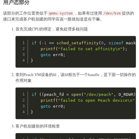
用户态部分
该部分的工作位置类似于
，如果有过使用
提供的
qemu-system
/dev/kvm
接口来完成客户机创建的同学应该一眼就知道是在干嘛。
首先完成CPU的绑定，避免处理多核问题
Copy
if
(
-
1
==
sched_setaffinity
(
0
,
sizeof
 mask
,
printf
(
"failed to set affinity\n"
)
;
goto
 err0
;
}
拿到Peach VM设备的fd，该fd相当于一个handle，是下面一切操作的
作用对象
Copy
if
(
(
peach_fd 
=
open
(
"/dev/peach"
,
 O_RDWR
)
)
printf
(
"failed to open Peach device\n"
)
goto
 err0
;
}
客户机创建前的环境检查
Copy