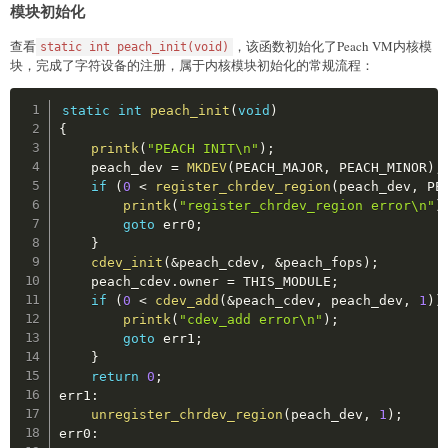
模块初始化
// 客户机的寄存器结构体
struct
guest_regs
{
查看
，该函数初始化了Peach VM内核模
static int peach_init(void)
    u64 rax
;
块，完成了字符设备的注册，属于内核模块初始化的常规流程：
    u64 rcx
;
    u64 rdx
;
Copy
static
int
peach_init
(
void
)
    u64 rbx
;
{
    u64 rbp
;
printk
(
"PEACH INIT\n"
)
;
    u64 rsp
;
    peach_dev 
=
MKDEV
(
PEACH_MAJOR
,
 PEACH_MINOR
)
;
    u64 rsi
;
if
(
0
<
register_chrdev_region
(
peach_dev
,
 PE
    u64 rdi
;
printk
(
"register_chrdev_region error\n"
)
    u64 r8
;
goto
 err0
;
    u64 r9
;
}
    u64 r10
;
cdev_init
(
&
peach_cdev
,
&
peach_fops
)
;
    u64 r11
;
    peach_cdev
.
owner 
=
 THIS_MODULE
;
    u64 r12
;
if
(
0
<
cdev_add
(
&
peach_cdev
,
 peach_dev
,
1
)
)
    u64 r13
;
printk
(
"cdev_add error\n"
)
;
    u64 r14
;
goto
 err1
;
    u64 r15
;
}
}
;
return
0
;
err1
:
static
 u64 shutdown_rsp
;
unregister_chrdev_region
(
peach_dev
,
1
)
;
static
 u64 shutdown_rbp
;
err0
: