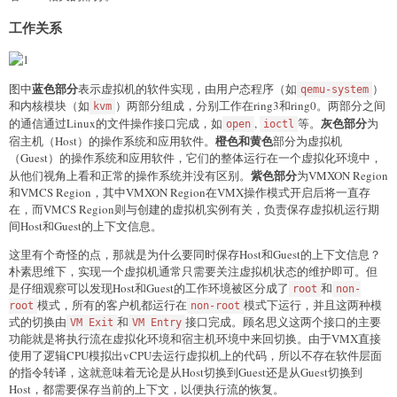
工作关系
蓝色部分
图中
表示虚拟机的软件实现，由用户态程序（如
）
qemu-system
和内核模块（如
）两部分组成，分别工作在ring3和ring0。两部分之间
kvm
灰色部分
的通信通过Linux的文件操作接口完成，如
,
等。
为
open
ioctl
橙色和黄色
宿主机（Host）的操作系统和应用软件。
部分为虚拟机
（Guest）的操作系统和应用软件，它们的整体运行在一个虚拟化环境中，
紫色部分
从他们视角上看和正常的操作系统并没有区别。
为VMXON Region
和VMCS Region，其中VMXON Region在VMX操作模式开启后将一直存
在，而VMCS Region则与创建的虚拟机实例有关，负责保存虚拟机运行期
间Host和Guest的上下文信息。
这里有个奇怪的点，那就是为什么要同时保存Host和Guest的上下文信息？
朴素思维下，实现一个虚拟机通常只需要关注虚拟机状态的维护即可。但
是仔细观察可以发现Host和Guest的工作环境被区分成了
和
root
non-
模式，所有的客户机都运行在
模式下运行，并且这两种模
root
non-root
式的切换由
和
接口完成。顾名思义这两个接口的主要
VM Exit
VM Entry
功能就是将执行流在虚拟化环境和宿主机环境中来回切换。由于VMX直接
使用了逻辑CPU模拟出vCPU去运行虚拟机上的代码，所以不存在软件层面
的指令转译，这就意味着无论是从Host切换到Guest还是从Guest切换到
Host，都需要保存当前的上下文，以便执行流的恢复。