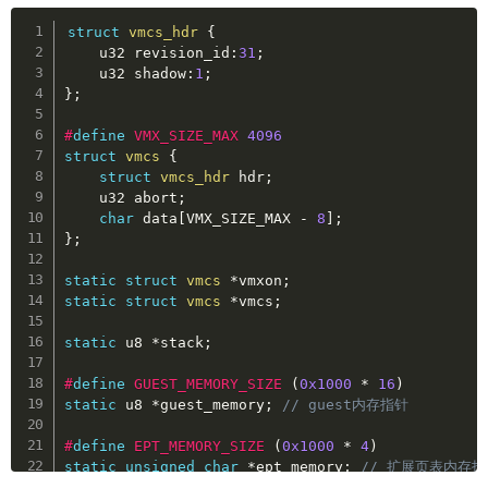
Copy
struct
vmcs_hdr
{
    u32 revision_id
:
31
;
    u32 shadow
:
1
;
}
;
#
define
VMX_SIZE_MAX
4096
struct
vmcs
{
struct
vmcs_hdr
 hdr
;
    u32 abort
;
char
 data
[
VMX_SIZE_MAX 
-
8
]
;
}
;
static
struct
vmcs
*
vmxon
;
static
struct
vmcs
*
vmcs
;
static
 u8 
*
stack
;
#
define
GUEST_MEMORY_SIZE
(
0x1000
*
16
)
static
 u8 
*
guest_memory
;
// guest内存指针
#
define
EPT_MEMORY_SIZE
(
0x1000
*
4
)
static
unsigned
char
*
ept_memory
;
// 扩展页表内存指