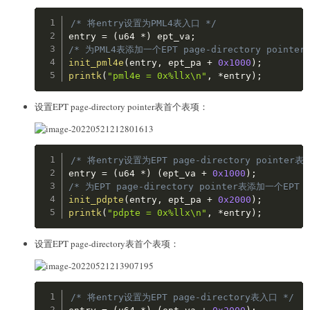
Copy
/* 将entry设置为PML4表入口 */
entry 
=
(
u64 
*
)
 ept_va
;
/* 为PML4表添加一个EPT page-directory pointer
init_pml4e
(
entry
,
 ept_pa 
+
0x1000
)
;
printk
(
"pml4e = 0x%llx\n"
,
*
entry
)
;
设置EPT page-directory pointer表首个表项：
Copy
/* 将entry设置为EPT page-directory pointer表
entry 
=
(
u64 
*
)
(
ept_va 
+
0x1000
)
;
/* 为EPT page-directory pointer表添加一个EPT p
init_pdpte
(
entry
,
 ept_pa 
+
0x2000
)
;
printk
(
"pdpte = 0x%llx\n"
,
*
entry
)
;
设置EPT page-directory表首个表项：
Copy
/* 将entry设置为EPT page-directory表入口 */