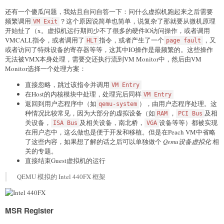
还有一个傻瓜问题，我姑且自问自答一下：问什么虚拟机跑起来之后需要
频繁调用
？这个原因说简单也简单，说复杂了那就要从微机原理
VM Exit
开始扯了（x。虚拟机运行期间少不了很多的硬件IO访问操作，或者调用
VMCALL指令，或者调用了
指令，或者产生了一个
，又
HLT
page fault
或者访问了特殊设备的寄存器等等，这其中IO操作是最频繁的。这些操作
无法被VMX本身处理，需要交还执行流到VM Monitor中，然后由VM
Monitor选择一个处理方案：
直接忽略，跳过该指令并调用
VM Entry
在Host的内核模块中处理，处理完后同样
VM Entry
返回到用户态程序中（如
），由用户态程序处理。这
qemu-system
种情况比较常见，因为大部分的虚拟设备（如
，
及相
RAM
PCI Bus
关设备，
及相关设备，南北桥，
设备等等）都被实现
ISA Bus
VGA
在用户态中，这么做也是便于开发和移植。但是在Peach VM中省略
了这些内容，如果想了解的话之后可以单独做个
Qemu设备虚拟化
相
关的专题。
直接结束Guest虚拟机的运行
QEMU 模拟的 Intel 440FX 框架
MSR Register