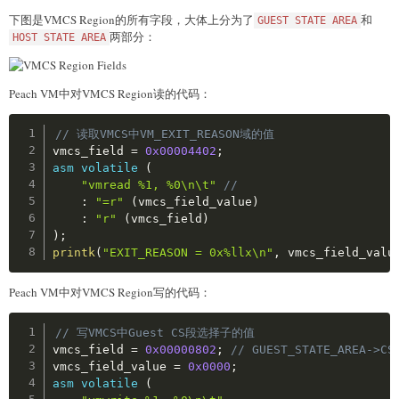
下图是VMCS Region的所有字段，大体上分为了
和
GUEST STATE AREA
两部分：
HOST STATE AREA
Peach VM中对VMCS Region读的代码：
Copy
// 读取VMCS中VM_EXIT_REASON域的值
vmcs_field 
=
0x00004402
;
asm
volatile
(
"vmread %1, %0\n\t"
// 
:
"=r"
(
vmcs_field_value
)
:
"r"
(
vmcs_field
)
)
;
printk
(
"EXIT_REASON = 0x%llx\n"
,
 vmcs_field_valu
Peach VM中对VMCS Region写的代码：
Copy
// 写VMCS中Guest CS段选择子的值
vmcs_field 
=
0x00000802
;
// GUEST_STATE_AREA->CS
vmcs_field_value 
=
0x0000
;
asm
volatile
(