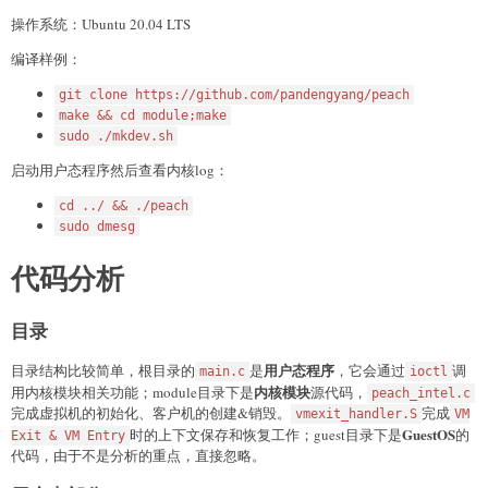
操作系统：Ubuntu 20.04 LTS
编译样例：
git clone https://github.com/pandengyang/peach
make && cd module;make
sudo ./mkdev.sh
启动用户态程序然后查看内核log：
cd ../ && ./peach
sudo dmesg
代码分析
目录
用户态程序
目录结构比较简单，根目录的
是
，它会通过
调
main.c
ioctl
内核模块
用内核模块相关功能；module目录下是
源代码，
peach_intel.c
完成虚拟机的初始化、客户机的创建&销毁。
完成
vmexit_handler.S
VM
GuestOS
时的上下文保存和恢复工作；guest目录下是
的
Exit & VM Entry
代码，由于不是分析的重点，直接忽略。