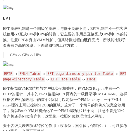
EPT
EPT 页表机制是一个四级的页表，与影子页表不同，EPT机制并不干扰客户
机使用cr3完成GVA到GPA的转换，它主要的作用是直接完成GPA到HPA的转
硬件
换。注意EPT本身由VMM维护，但其转换过程由
完成，所以其比影子
页表有更高的效率。下面是EPT的工作方式：
GVA -> GPA -> HPA
->
->
->
EPTP
PML4 Table
EPT page-directory pointer Table
EPT
->
->
page-directory Table
EPT Page Table
Page
EPT表借助VMCS结构与客户机实例相关联，在VMCS Region中有一个
EPTP的指针，其中的12-51位指向EPT页表的一级目录即PML4 Table。这样
根据客户机物理地址的首个9位就可以定位一个PML4 entry，一个PML4
entry理论上可以控制512GB的区域。这对于一个简单的样例来说完全够用
了，所以Peach VM只初始化了一个PML4表项和16个页。注意不管是32位
客户机还是64位客户机，这里统一按照64位物理地址来寻址。
关于各级页表表项比特位的作用（权限位，索引位，保留位...），可以参考