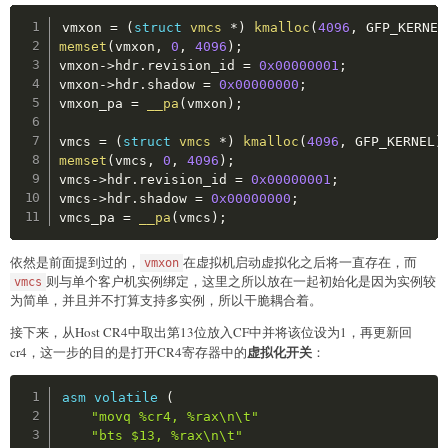
Copy
vmxon 
=
(
struct
vmcs
*
)
kmalloc
(
4096
,
 GFP_KERNEL
memset
(
vmxon
,
0
,
4096
)
;
vmxon
->
hdr
.
revision_id 
=
0x00000001
;
vmxon
->
hdr
.
shadow 
=
0x00000000
;
vmxon_pa 
=
__pa
(
vmxon
)
;
vmcs 
=
(
struct
vmcs
*
)
kmalloc
(
4096
,
 GFP_KERNEL
)
memset
(
vmcs
,
0
,
4096
)
;
vmcs
->
hdr
.
revision_id 
=
0x00000001
;
vmcs
->
hdr
.
shadow 
=
0x00000000
;
vmcs_pa 
=
__pa
(
vmcs
)
;
依然是前面提到过的，
在虚拟机启动虚拟化之后将一直存在，而
vmxon
则与单个客户机实例绑定，这里之所以放在一起初始化是因为实例较
vmcs
为简单，并且并不打算支持多实例，所以干脆耦合着。
接下来，从Host CR4中取出第13位放入CF中并将该位设为1，再更新回
虚拟化开关
cr4，这一步的目的是打开CR4寄存器中的
：
Copy
asm
volatile
(
"movq %cr4, %rax\n\t"
"bts $13, %rax\n\t"