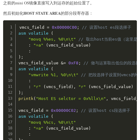
:
    HOST_IA32_EFER          
=
0x00002c02
,
之前的mini OS镜像直接写入到运存的起始位置了。
:
"r"
(
vmcs_field
)
,
"r"
(
vmcs_field_value
)
    HOST_IA32_EFER_HIGH     
=
0x00002c03
,
)
;
HOST STATE AREA
然后初始化
的部分段寄存器：
    HOST_IA32_PERF_GLOBAL_CTRL  
=
0x00002c04
,
printk
(
"Guest CR0 = 0x%llx\n"
,
 vmcs_field_value
)
    HOST_IA32_PERF_GLOBAL_CTRL_HIGH 
=
0x00002c05
Copy
    PIN_BASED_VM_EXEC_CONTROL       
=
0x00004000
vmcs_field 
=
0x00000C00
;
// 设置host es段选择子
vmcs_field 
=
0x00006804
;
// 设置guest CR4寄存器
    CPU_BASED_VM_EXEC_CONTROL       
=
0x00004002
asm
volatile
(
vmcs_field_value 
=
0x0000000000002000
;
    EXCEPTION_BITMAP                
=
0x00004004
"movq %%es, %0\n\t"
// 取出host当前es值（这里
asm
volatile
(
    PAGE_FAULT_ERROR_CODE_MASK      
=
0x00004006
:
"=a"
(
vmcs_field_value
)
"vmwrite %1, %0\n\t"
    PAGE_FAULT_ERROR_CODE_MATCH     
=
0x00004008
:
:
    CR3_TARGET_COUNT                
=
0x0000400a
)
;
:
"r"
(
vmcs_field
)
,
"r"
(
vmcs_field_value
)
    VM_EXIT_CONTROLS                
=
0x0000400c
vmcs_field_value 
&=
0xF8
;
// 做与运算取出低位的段选
)
;
    VM_EXIT_MSR_STORE_COUNT         
=
0x0000400e
asm
volatile
(
printk
(
"Guest CR4 = 0x%llx\n"
,
 vmcs_field_value
)
    VM_EXIT_MSR_LOAD_COUNT          
=
0x00004010
"vmwrite %1, %0\n\t"
// 把段选择子设置到vmcs的host
    VM_ENTRY_CONTROLS               
=
0x00004012
:
vmcs_field 
=
0x00006808
;
// 设置guest cs段基址
    VM_ENTRY_MSR_LOAD_COUNT         
=
0x00004014
:
"r"
(
vmcs_field
)
,
"r"
(
vmcs_field_value
)
vmcs_field_value 
=
0x0000000000000000
;
    VM_ENTRY_INTR_INFO_FIELD        
=
0x00004016
)
;
asm
volatile
(
    VM_ENTRY_EXCEPTION_ERROR_CODE   
=
0x00004018
printk
(
"Host ES selctor = 0x%llx\n"
,
 vmcs_field_
"vmwrite %1, %0\n\t"
    VM_ENTRY_INSTRUCTION_LEN        
=
0x0000401a
:
    TPR_THRESHOLD                   
=
0x0000401c
vmcs_field 
=
0x00000C02
;
// 设置host cs段选择子
:
"r"
(
vmcs_field
)
,
"r"
(
vmcs_field_value
)
    SECONDARY_VM_EXEC_CONTROL       
=
0x0000401e
asm
volatile
(
)
;
    PLE_GAP                         
=
0x00004020
"movq %%cs, %0\n\t"
printk
(
"Guest CS base = 0x%llx\n"
,
 vmcs_field_va
    PLE_WINDOW                      
=
0x00004022
:
"=a"
(
vmcs_field_value
)
    VM_INSTRUCTION_ERROR            
=
0x00004400
:
// --------------------省略一大坨-----------------
    VM_EXIT_REASON                  
=
0x00004402