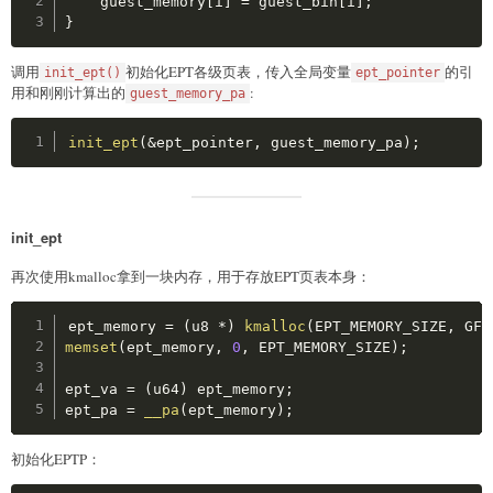
    guest_memory
[
i
]
=
 guest_bin
[
i
]
;
ecx 
=
0x48F
;
}
asm
volatile
(
"rdmsr\n\t"
调用
初始化EPT各级页表，传入全局变量
的引
init_ept()
ept_pointer
:
"=a"
(
eax
)
,
"=d"
(
edx
)
用和刚刚计算出的
:
guest_memory_pa
:
"c"
(
ecx
)
)
;
Copy
printk
(
"IA32_VMX_TRUE_EXIT_CTLS = 0x%08x%08x\n"
,
init_ept
(
&
ept_pointer
,
 guest_memory_pa
)
;
ecx 
=
0x490
;
asm
volatile
(
"rdmsr\n\t"
init_ept
:
"=a"
(
eax
)
,
"=d"
(
edx
)
:
"c"
(
ecx
)
再次使用kmalloc拿到一块内存，用于存放EPT页表本身：
)
;
printk
(
"IA32_VMX_TRUE_ENTRY_CTLS = 0x%08x%08x\n"
Copy
ept_memory 
=
(
u8 
*
)
kmalloc
(
EPT_MEMORY_SIZE
,
 GFP
memset
(
ept_memory
,
0
,
 EPT_MEMORY_SIZE
)
;
ecx 
=
0x48C
;
asm
volatile
(
ept_va 
=
(
u64
)
 ept_memory
;
"rdmsr\n\t"
ept_pa 
=
__pa
(
ept_memory
)
;
:
"=a"
(
eax
)
,
"=d"
(
edx
)
:
"c"
(
ecx
)
)
;
初始化EPTP：