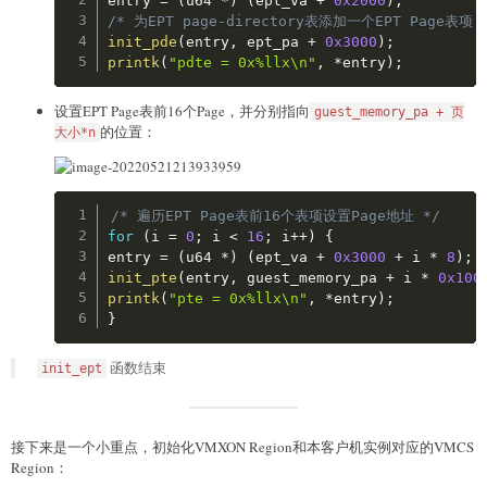
entry 
=
(
u64 
*
)
(
ept_va 
+
0x2000
)
;
/* 为EPT page-directory表添加一个EPT Page表项 
init_pde
(
entry
,
 ept_pa 
+
0x3000
)
;
printk
(
"pdte = 0x%llx\n"
,
*
entry
)
;
设置EPT Page表前16个Page，并分别指向
guest_memory_pa + 页
的位置：
大小*n
Copy
/* 遍历EPT Page表前16个表项设置Page地址 */
for
(
i 
=
0
;
 i 
<
16
;
 i
++
)
{
entry 
=
(
u64 
*
)
(
ept_va 
+
0x3000
+
 i 
*
8
)
;
init_pte
(
entry
,
 guest_memory_pa 
+
 i 
*
0x100
printk
(
"pte = 0x%llx\n"
,
*
entry
)
;
}
函数结束
init_ept
接下来是一个小重点，初始化VMXON Region和本客户机实例对应的VMCS
Region：