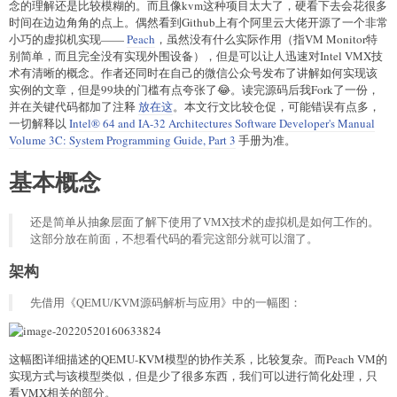
念的理解还是比较模糊的。而且像kvm这种项目太大了，硬看下去会花很多
时间在边边角角的点上。偶然看到Github上有个阿里云大佬开源了一个非常
小巧的虚拟机实现——
Peach
，虽然没有什么实际作用（指VM Monitor特
别简单，而且完全没有实现外围设备），但是可以让人迅速对Intel VMX技
术有清晰的概念。作者还同时在自己的微信公众号发布了讲解如何实现该
实例的文章，但是99块的门槛有点夸张了😂。读完源码后我Fork了一份，
并在关键代码都加了注释
放在这
。本文行文比较仓促，可能错误有点多，
一切解释以
Intel® 64 and IA-32 Architectures Software Developer's Manual
Volume 3C: System Programming Guide, Part 3
手册为准。
基本概念
还是简单从抽象层面了解下使用了VMX技术的虚拟机是如何工作的。
这部分放在前面，不想看代码的看完这部分就可以溜了。
架构
先借用《QEMU/KVM源码解析与应用》中的一幅图：
这幅图详细描述的QEMU-KVM模型的协作关系，比较复杂。而Peach VM的
实现方式与该模型类似，但是少了很多东西，我们可以进行简化处理，只
看VMX相关的部分。