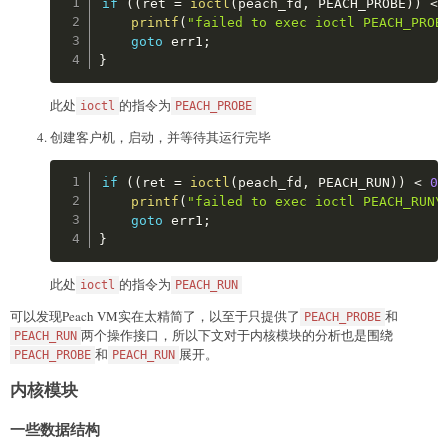
if
(
(
ret 
=
ioctl
(
peach_fd
,
 PEACH_PROBE
)
)
<
printf
(
"failed to exec ioctl PEACH_PROB
goto
 err1
;
}
此处
的指令为
ioctl
PEACH_PROBE
创建客户机，启动，并等待其运行完毕
Copy
if
(
(
ret 
=
ioctl
(
peach_fd
,
 PEACH_RUN
)
)
<
0
)
printf
(
"failed to exec ioctl PEACH_RUN\
goto
 err1
;
}
此处
的指令为
ioctl
PEACH_RUN
可以发现Peach VM实在太精简了，以至于只提供了
和
PEACH_PROBE
两个操作接口，所以下文对于内核模块的分析也是围绕
PEACH_RUN
和
展开。
PEACH_PROBE
PEACH_RUN
内核模块
一些数据结构