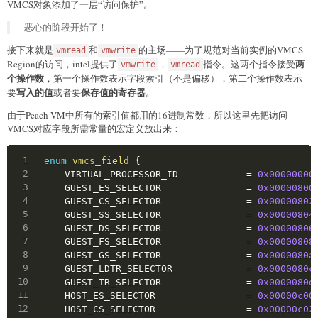
VMCS对象添加了一层“访问保护”。
恶心的阶段开始了！
接下来就是
和
的主场——为了规范对当前实例的VMCS
vmread
vmwrite
两
Region的访问，intel提供了
，
指令。这两个指令接受
vmwrite
vmread
个操作数
，第一个操作数表示字段索引（不是偏移），第二个操作数表示
写入的值
保存值的寄存器
要
或者要
。
由于Peach VM中所有的索引值都用的16进制常数，所以这里先把访问
VMCS对应字段所需常量的宏定义放出来：
Copy
enum
vmcs_field
{
    VIRTUAL_PROCESSOR_ID            
=
0x00000000
    GUEST_ES_SELECTOR               
=
0x00000800
    GUEST_CS_SELECTOR               
=
0x00000802
    GUEST_SS_SELECTOR               
=
0x00000804
    GUEST_DS_SELECTOR               
=
0x00000806
    GUEST_FS_SELECTOR               
=
0x00000808
    GUEST_GS_SELECTOR               
=
0x0000080a
    GUEST_LDTR_SELECTOR             
=
0x0000080c
    GUEST_TR_SELECTOR               
=
0x0000080e
    HOST_ES_SELECTOR                
=
0x00000c00
    HOST_CS_SELECTOR                
=
0x00000c02