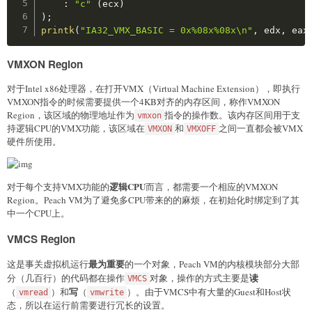
:
"c"
(
ecx
)
)
;
printk
(
"IA32_VMX_BASIC = 0x%08x%08x\n"
,
 edx
,
 eax
VMXON Region
对于Intel x86处理器，在打开VMX（Virtual Machine Extension），即执行
VMXON指令的时候需要提供一个4KB对齐的内存区间，称作VMXON
Region，该区域的物理地址作为
指令的操作数。该内存区间用于支
vmxon
持逻辑CPU的VMX功能，该区域在
和
之间一直都会被VMX
VMXON
VMXOFF
硬件所使用。
逻辑CPU
对于每个支持VMX功能的
而言，都需要一个相应的VMXON
Region。Peach VM为了避免多CPU带来的的麻烦，在初始化时绑定到了其
中一个CPU上。
VMCS Region
最为重要
这是事关虚拟机运行
的一个对象，Peach VM的内核模块部分大部
读
分（几百行）的代码都在操作
对象，操作的方式主要是
VMCS
写
（
）和
（
）。由于VMCS中有大量的Guest和Host状
vmread
vmwrite
态，所以在运行前需要进行冗长的设置。