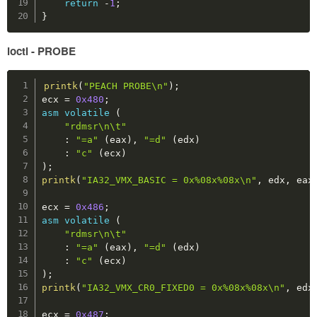
return
-
1
;
}
ioctl - PROBE
Copy
printk
(
"PEACH PROBE\n"
)
;
ecx 
=
0x480
;
asm
volatile
(
"rdmsr\n\t"
:
"=a"
(
eax
)
,
"=d"
(
edx
)
:
"c"
(
ecx
)
)
;
printk
(
"IA32_VMX_BASIC = 0x%08x%08x\n"
,
 edx
,
 eax
ecx 
=
0x486
;
asm
volatile
(
"rdmsr\n\t"
:
"=a"
(
eax
)
,
"=d"
(
edx
)
:
"c"
(
ecx
)
)
;
printk
(
"IA32_VMX_CR0_FIXED0 = 0x%08x%08x\n"
,
 edx
ecx 
=
0x487
;