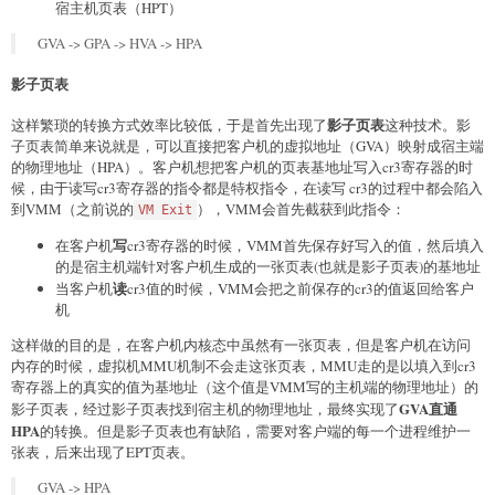
宿主机页表（HPT）
GVA -> GPA -> HVA -> HPA
影子页表
影子页表
这样繁琐的转换方式效率比较低，于是首先出现了
这种技术。影
子页表简单来说就是，可以直接把客户机的虚拟地址（GVA）映射成宿主端
的物理地址（HPA）。客户机想把客户机的页表基地址写入cr3寄存器的时
候，由于读写cr3寄存器的指令都是特权指令，在读写 cr3的过程中都会陷入
到VMM（之前说的
），VMM会首先截获到此指令：
VM Exit
写
在客户机
cr3寄存器的时候，VMM首先保存好写入的值，然后填入
的是宿主机端针对客户机生成的一张页表(也就是影子页表)的基地址
读
当客户机
cr3值的时候，VMM会把之前保存的cr3的值返回给客户
机
这样做的目的是，在客户机内核态中虽然有一张页表，但是客户机在访问
内存的时候，虚拟机MMU机制不会走这张页表，MMU走的是以填入到cr3
寄存器上的真实的值为基地址（这个值是VMM写的主机端的物理地址）的
GVA直通
影子页表，经过影子页表找到宿主机的物理地址，最终实现了
HPA
的转换。但是影子页表也有缺陷，需要对客户端的每一个进程维护一
张表，后来出现了EPT页表。
GVA -> HPA