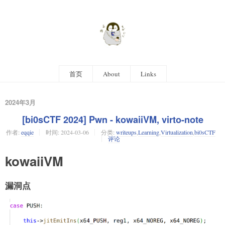
首页
About
Links
2024年3月
[bi0sCTF 2024] Pwn - kowaiiVM, virto-note
作者:
eqqie
时间:
2024-03-06
分类:
writeups
,
Learning
,
Virtualization
,
bi0sCTF
评论
kowaiiVM
漏洞点