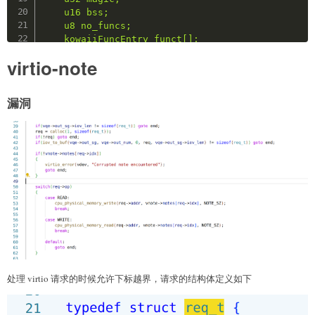
    u16 bss;

    u8 no_funcs;

    kowaiiFuncEntry funct[];

} kowaiiBin;

virtio-note
typedef struct __attribute__((__packed__)) kowaii
{

漏洞
    u64 x[MAX_REGS];

    u8 *pc;

    u64 *sp; 

    u64 *bp;

} kowaiiRegisters;

'''
'''

/* Opcodes */

#define ADD               0xb0

#define SUB               0xb1

#define MUL               0xb2

#define SHR               0xb3

处理 virtio 请求的时候允许下标越界，请求的结构体定义如下
#define SHL               0xb4

#define PUSH              0xb5

#define POP               0xb6
