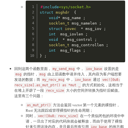
}
]
;
Copy
#
include
<sys/socket.h>
let
mut
 msg 
=
 msghdr 
{
struct
msghdr
{
        msg_name
:
std
::
ptr
::
null_mut
(
)
,
void
*
 msg_name 
;
        msg_namelen
:
0
,
socklen_t
 msg_namelen 
;
        msg_iov
:
 recv_iov
.
as_mut_ptr
(
)
,
struct
iovec
*
 msg_iov 
;
        msg_iovlen
:
1
,
int
  msg_iovlen 
;
        msg_control
:
std
::
ptr
::
null_mut
(
)
,
void
*
 msg_control 
;
        msg_controllen
:
0
,
socklen_t
 msg_controllen 
;
        msg_flags
:
0
,
int
  msg_flags 
;
}
;
}
;
let
 recv_sz 
=
unsafe
{
recvmsg
(
fd
,
&
mut
 msg
,
if
 recv_sz 
<
0
{
return
os_error!
(
)
;
回到这两个函数里面，
中，
设置的是
my_send_msg
iov_base
}
的指针，
由上层函数申请并传入，其内容为客户端想要
msg
msg
发送的数据；而
中，
通过
my_recv_msg
iov_base
vec![0u8;
let
 res 
=
unsafe
{
slice
::
from_raw_parts
(
rec
的方式初始化，这相当于
recv_size].as_mut_ptr() as *mut _
Ok
(
res
.
to_vec
(
)
)
在堆上开辟了一段
大小的空间并转换为指针后赋值。
recv_size
}
这里有三个问题：
方法会返回 vector 第一个元素的裸指针，
as_mut_ptr()
Rust 无法跟踪或管理裸指针的生命周期；
同时，
在一个类似闭包的环境中申
vec![0u8; recv_size]
请，一旦出了对应的代码块就会被释放，而由于使用了裸指
针来引用这块内存，并且最后所有引用
的地方都
iov_base