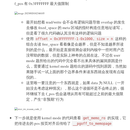
f_pos 有 0x3FFFFFFF 最大值限制
最开始想着 read/write 会不会有逻辑问题导致 overlap 的发生
去修改 fixed_space 的 meta 区域的指针构造任意地址读写，
但是看了很久代码确认其没有这样的逻辑问题
使用
这样的
offset = 0x3FFFFFFF-1-0x1000, size = n
组合去读 free_space 看着像是会越界，但是不知道越界所读
到的是什么，最开始是直接猜测会读到内核中一些对用户态
没帮助的数据，但是实际上神奇的点就在这。不过在 user
mode 题所给出的代码中完全看不出来具体的漏洞原因是什
么，需要通过 kernel mode 题给出的源码中找到原因，当然如
果随手试一试上面的那个边界条件来读东西就会发现有点端
倪的...
这里唯一要注意的一个东西就是，如果 data 为 NULL（一开
始没去考虑这种情况），那么这个读循环是不会终止的，循
环继续下去 f_pos 也会递增从而有可能超过之前的最大值限
定，产生“非预期”行为
下一步就是使用 kernel mode 的代码查看
的实现，它
get_memo_ro
把传进去的 pos 按页对齐后传给了
__pgoff_to_memopage