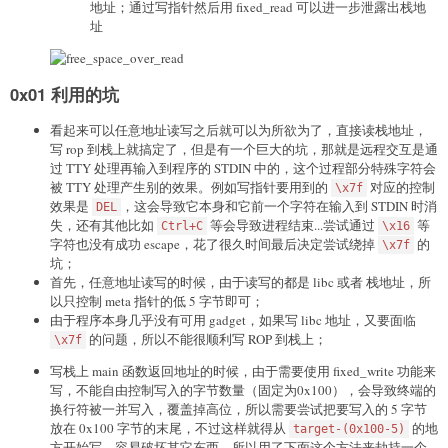
地址；通过写指针然后用 fixed_read 可以进一步泄露出栈地
址
0x01 利用的坑
看起来可以任意地址读写之后就可以为所欲为了，直接读栈地址，
写 rop 到栈上就搞定了，但是有一个巨大的坑，那就是远程交互是通
过 TTY 处理再输入到程序的 STDIN 中的，这个过程部分特殊字符会
被 TTY 处理产生别的效果。例如写指针要用到的
对应的控制
\x7f
效果是
，这会导致它本身和它前一个字符在输入到 STDIN 时消
DEL
失，还有其他比如
等会导致进程结束...尝试通过
等
Ctrl+C
\x16
字符也没有成功 escape，花了很久时间最后决定尝试绕掉
的
\x7f
坑；
首先，任意地址读写的时候，由于读写的都是 libc 或者 栈地址，所
以只控制 meta 指针的低 5 字节即可；
由于程序本身几乎没有可用 gadget，如果写 libc 地址，又要面临
的问题，所以不能很顺利写 ROP 到栈上；
\x7f
写栈上 main 函数返回地址的时候，由于需要使用 fixed_write 功能来
写，不能自由控制写入的字节数量（固定为0x100），会导致终端的
换行符被一并写入，覆盖掉高位，所以需要尝试把要写入的 5 字节
放在 0x100 字节的末尾，不过这样就得从
的地
target-(0x100-5)
方开始写，容易破坏其它东西，所以用了下面这个方法来劫持一个