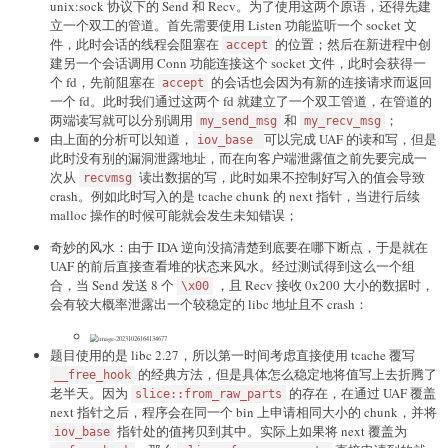
unix:sock 协议下的 Send 和 Recv。为了使用这两个原语，还得先建
立一个双工的管道。首先需要使用 Listen 功能监听一个 socket 文
件，此时会话的线程会阻塞在
的位置；然后在新进程中创
accept
建另一个会话调用 Conn 功能连接这个 socket 文件，此时会获得一
个 fd，先前阻塞在
的会话也会因为有新的连接请求而返回
accept
一个 fd。此时我们通过这两个 fd 就建立了一个双工管道，在管道的
两端读写就可以分别调用
和
；
my_send_msg
my_recv_msg
由上面的分析可以知道，
可以完成 UAF 的读和写，但是
iov_base
此时没有别的漏洞泄露地址，而在向客户端泄露值之前先要完成一
次从
读出数据的写，此时如果不控制好写入的值会导致
recvmsg
crash。例如此时写入的是 tcache chunk 的 next 指针，当进行后续
malloc 操作的时候可能就会发生未知错误；
奇妙的风水：由于 IDA 逆向没搞清楚到底要在哪下断点，于是就在
UAF 的前后直接查看堆的状态来风水。经过测试得到这么一个组
合，当 Send 发送 8 个
，且 Recv 接收 0x200 大小的数据时，
\x00
会有较大概率泄露出一个较稳定的 libc 地址且不 crash：
题目使用的是 libc 2.27，所以第一时间考虑直接使用 tcache 覆写
的经典方法，但是具体怎么稳定地将值写上去折腾了
__free_hook
老半天。因为
的存在，在通过 UAF 覆盖
slice::from_raw_parts
next 指针之后，程序会在同一个 bin 上申请相同大小的 chunk，并将
指针处的值拷贝到其中。实际上如果将 next 覆盖为
iov_base