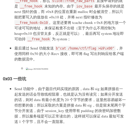
，那么
直接申请到的就
__free_hook
slice::from_raw_parts
是
未知的内存。由于
最开头保存的就是
__free_hook
iov_base
next 指针的值，而 +0x8 的位置在重新 malloc 时会被清空，所以只
能把要写入的值放在 +0x10 处，并将 next 指针修改为
。这里还要将 tcache chunk + 0x8 的地方放一个
__free_hook-0x10
可读可写的地址，来保证检查不出错（至于为什么不用控制为
heap+0x10 也没管太多，反正就是可以），最后再写 system 地址即
可劫持
为 system；
__free_hook
最后通过 Send 功能发送
，并
b"cat /home/ctf/flag >&9\x00"
使用同样 0x50 的大小 Recv 接收，即可将 flag 写出到响应给客户端
的数据流中。
0x03 一些坑
Send 功能中，由于题目代码实现的原因，data 和 sig 如果拼接在一
起发送的话会导致线程阻塞，也就是认为没有读完；如果分开发送
的话，则对 data 有最小长度为 20 个字节的要求，这显然容易破坏一
些想要的值；所以采取的方案是拼接 data 和 sig，但是留末尾两个字
节分开发送，由于 session_key 使用带有 padding 的块密码加密数
据，所以服务端是可以正常读出的，这样就可以保证 data 最短可发
送 1 个字节，且不会一直阻塞。