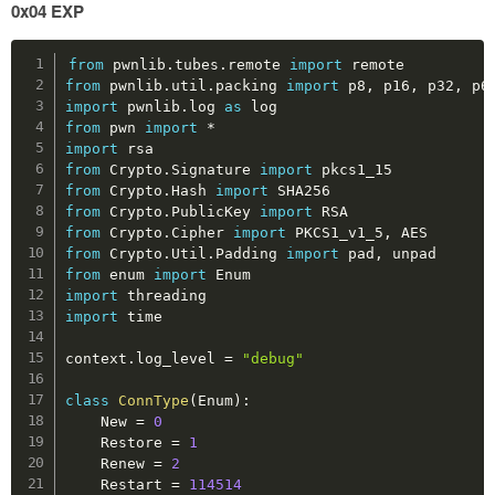
0x04 EXP
Copy
from
 pwnlib
.
tubes
.
remote 
import
from
 pwnlib
.
util
.
packing 
import
 p8
,
 p16
,
 p32
,
 p6
import
 pwnlib
.
log 
as
from
 pwn 
import
*
import
from
 Crypto
.
Signature 
import
from
 Crypto
.
Hash 
import
from
 Crypto
.
PublicKey 
import
from
 Crypto
.
Cipher 
import
 PKCS1_v1_5
,
from
 Crypto
.
Util
.
Padding 
import
 pad
,
from
 enum 
import
import
import
 time

context
.
log_level 
=
"debug"
class
ConnType
(
Enum
)
:
    New 
=
0
    Restore 
=
1
    Renew 
=
2
    Restart 
=
114514