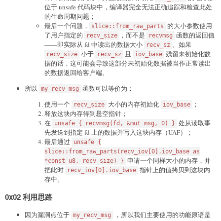
位于 unsafe 代码块中，编译器完全无法正确追踪和检查此处
的生命周期问题；
最后一个问题，
的大小参数使用
slice::from_raw_parts
了用户指定的
，而不是
函数的返回值
recv_size
recvmsg
——即实际从 fd 中读出的数据大小
。如果
recv_sz
小于
且
残留未初始化数
recv_size
recv_sz
iov_base
据的话，这可能会导致这部分未初始化数据被当作正常读出
的数据返回给客户端。
所以
函数可以等价为：
my_recv_msg
使用一个
大小的内存初始化
；
recv_size
iov_base
释放这块内存得到悬空指针；
在
处从读取事
unsafe { recvmsg(fd, &mut msg, 0) }
先发送到指定 fd 上的数据并写入这块内存（UAF）；
最后通过
unsafe {
slice::from_raw_parts(recv_iov[0].iov_base as
申请一个同样大小的内存，并
*const u8, recv_size) }
把此时
指针上的值拷贝到这块内
recv_iov[0].iov_base
存中。
0x02 利用思路
因为漏洞点位于
，所以我们主要使用的功能原语是
my_recv_msg