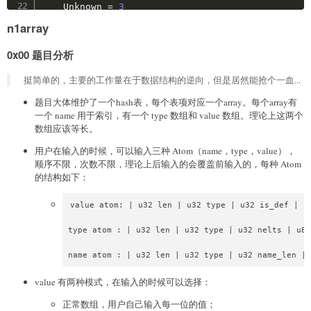
    Unknown 
=
3
n1array
class
ProxyType
(
Enum
)
:
    Tcp 
=
0
0x00 题目分析
    Udp 
=
1
    Sock 
=
2
挺简单的，主要的工作量在于数据结构的逆向，但是居然能抢个一血...
    Unknown 
=
3
题目大体维护了一个hash表，每个表项对应一个array。每个array有
class
ProxyStatus
(
Enum
)
:
一个 name 用于索引，有一个 type 数组和 value 数组。理论上这两个
    Send 
=
0
数组应该等长。
    Recv 
=
1
用户在输入的时候，可以输入三种 Atom（name，type，value），
    Conn 
=
2
顺序不限，次数不限，理论上后输入的会覆盖前输入的，每种 Atom
    Close 
=
3
的结构如下：
    Listen 
=
4
    Unknown 
=
5
value atom: | u32 len | u32 type | u32 is_def | u3
class
Client
(
object
)
:
type atom : | u32 len | u32 type | u32 nelts | u8 
def
__init__
(
self
)
:
        self
.
server_key 
=
None
name atom : | u32 len | u32 type | u32 name_len | 
if
 os
.
path
.
exists
(
"client_key.pem"
)
:
value 有两种模式，在输入的时候可以选择：
with
open
(
"client_key.pem"
,
"rb"
)
as
                self
.
client_key 
=
 RSA
.
import_key
正常数组，用户自己输入每一位的值；
else
: