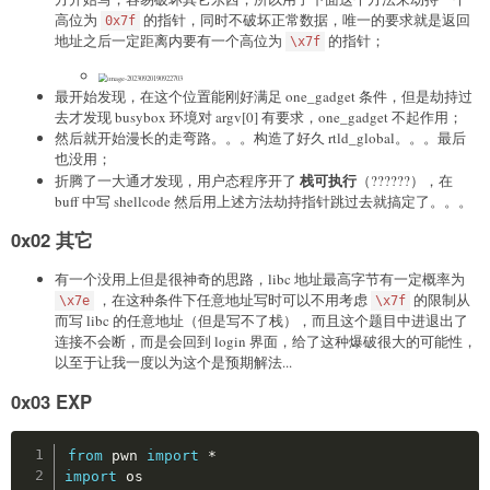
高位为
的指针，同时不破坏正常数据，唯一的要求就是返回
0x7f
地址之后一定距离内要有一个高位为
的指针；
\x7f
最开始发现，在这个位置能刚好满足 one_gadget 条件，但是劫持过
去才发现 busybox 环境对 argv[0] 有要求，one_gadget 不起作用；
然后就开始漫长的走弯路。。。构造了好久 rtld_global。。。最后
也没用；
栈可执行
折腾了一大通才发现，用户态程序开了
（??????），在
buff 中写 shellcode 然后用上述方法劫持指针跳过去就搞定了。。。
0x02 其它
有一个没用上但是很神奇的思路，libc 地址最高字节有一定概率为
，在这种条件下任意地址写时可以不用考虑
的限制从
\x7e
\x7f
而写 libc 的任意地址（但是写不了栈），而且这个题目中进退出了
连接不会断，而是会回到 login 界面，给了这种爆破很大的可能性，
以至于让我一度以为这个是预期解法...
0x03 EXP
Copy
from
 pwn 
import
*
import
 os
