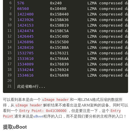
576
           0x240           LZMA compressed da
66560
         0x10400         LZMA compressed da
1422400
       0x15B440        LZMA compressed da
1423926
       0x15BA36        LZMA compressed da
1424153
       0x15BB19        LZMA compressed da
1424474
       0x15BC5A        LZMA compressed da
1426445
       0x15C40D        LZMA compressed da
1426896
       0x15C5D0        LZMA compressed da
1428410
       0x15CBBA        LZMA compressed da
1532705
       0x176321        LZMA compressed da
1533610
       0x1766AA        LZMA compressed da
1534009
       0x176839        LZMA compressed da
1534244
       0x176924        LZMA compressed da
1534616
       0x176A98        LZMA compressed da
此处省略n行
..
.
可以看到基本是由一个
和一堆LZMA格式压缩的数据所
uImage header
得，从
解析结果不难看出这是ARM架构的设备。同时可以
uImage header
看到一个
，但是要注意一下，这个
Entry Point: 0x41C00000
Entry
通常来说是
uBoot
程序的入口，而不是我们要分析的主程序的入口！
Point
提取uBoot