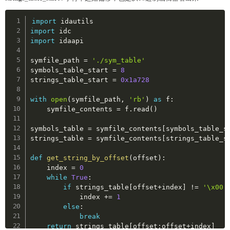
Copy
import
import
import
 idaapi

symfile_path 
=
'./sym_table'
symbols_table_start 
=
8
strings_table_start 
=
0x1a728
with
open
(
symfile_path
,
'rb'
)
as
 f
:
    symfile_contents 
=
 f
.
read
(
)
symbols_table 
=
 symfile_contents
[
symbols_table_s
strings_table 
=
 symfile_contents
[
strings_table_s
def
get_string_by_offset
(
offset
)
:
    index 
=
0
while
True
:
if
 strings_table
[
offset
+
index
]
!=
'\x00'
            index 
+=
1
else
:
break
return
 strings_table
[
offset
:
offset
+
index
]