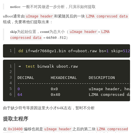
notice
: 一般不对其做进一步分析，只演示如何提取
uBoot通常由
和紧随其后的一块
uImage header
LZMA compressed data
组成，先要将他们提取出来：
skip
count
为起始位置，
为总大小（
+
uImage header
LZMA
66560
512
=
-
）
compressed data
Copy
dd
if
=
wdr7660gv1.bin 
of
=
uboot.raw 
bs
=
1
skip
=
512
Copy
➜  
test
 binwalk uboot.raw 

DECIMAL       HEXADECIMAL     DESCRIPTION

0
             0x0             uImage header, hea
64
            0x40            LZMA compressed da
由于缺少符号等原因这里大小才64K左右，暂时不分析
提取主程序
在
偏移也就是
之后的第二块
0x10400
uImage header
LZMA compressed