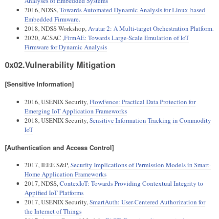
Analyses of Embedded Systems
2016, NDSS,
Towards Automated Dynamic Analysis for Linux-based
Embedded Firmware.
2018, NDSS Workshop,
Avatar 2: A Multi-target Orchestration Platform.
2020, ACSAC ,
FirmAE: Towards Large-Scale Emulation of IoT
Firmware for Dynamic Analysis
0x02.Vulnerability Mitigation
[Sensitive Information]
2016, USENIX Security,
FlowFence: Practical Data Protection for
Emerging IoT Application Frameworks
2018, USENIX Security,
Sensitive Information Tracking in Commodity
IoT
[Authentication and Access Control]
2017, IEEE S&P,
Security Implications of Permission Models in Smart-
Home Application Frameworks
2017, NDSS,
ContexIoT: Towards Providing Contextual Integrity to
Appified IoT Platforms
2017, USENIX Security,
SmartAuth: User-Centered Authorization for
the Internet of Things