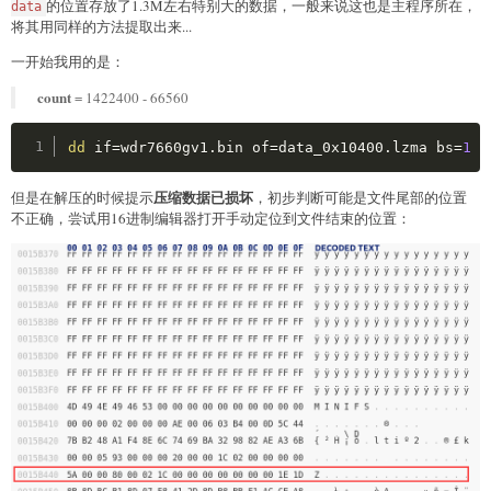
的位置存放了1.3M左右特别大的数据，一般来说这也是主程序所在，
data
将其用同样的方法提取出来...
一开始我用的是：
count
= 1422400 - 66560
Copy
dd
if
=
wdr7660gv1.bin 
of
=
data_0x10400.lzma 
bs
=
1
s
压缩数据已损坏
但是在解压的时候提示
，初步判断可能是文件尾部的位置
不正确，尝试用16进制编辑器打开手动定位到文件结束的位置：