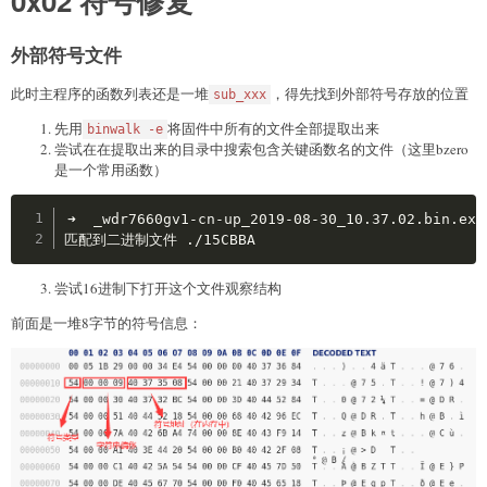
0x02 符号修复
外部符号文件
此时主程序的函数列表还是一堆
，得先找到外部符号存放的位置
sub_xxx
先用
将固件中所有的文件全部提取出来
binwalk -e
尝试在在提取出来的目录中搜索包含关键函数名的文件（这里bzero
是一个常用函数）
Copy
➜  _wdr7660gv1-cn-up_2019-08-30_10.37.02.bin.ext
匹配到二进制文件 ./15CBBA
尝试16进制下打开这个文件观察结构
前面是一堆8字节的符号信息：