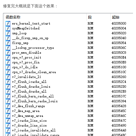
修复完大概就是下面这个效果：
def
get_symbols_metadata
(
)
:
    symbols 
=
[
]
for
 offset 
in
xrange
(
0
,
len
(
symbols_table
)
,
8
        symbol_item 
=
 symbols_table
[
offset
:
offse
        flag 
=
 symbol_item
[
0
]
        string_offset 
=
int
(
symbol_item
[
1
:
4
]
.
enc
        string_name 
=
 get_string_by_offset
(
strin
        target_address 
=
int
(
symbol_item
[
-
4
:
]
.
en
        symbols
.
append
(
(
flag
,
 string_name
,
 targe
return
 symbols

def
add_symbols
(
symbols_meta_data
)
:
for
 flag
,
 string_name
,
 target_address 
in
 sym
        idc
.
MakeName
(
target_address
,
 string_name
if
 flag 
==
'\x54'
:
            idc
.
MakeCode
(
target_address
)
            idc
.
MakeFunction
(
target_address
)
if
 __name__ 
==
"__main__"
: