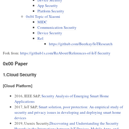
Device Security
App Security
Platform Security
0x04 Topic of Xiaomi
MIDC
Communication Security
Device Security
Ref:
https://github.com/Beerkay/IoTResearch
Fork from:
https://github1s.com/ReAbout/References-of-IoT-Security
0x00 Paper
1.Cloud Security
[Cloud Platform]
2016, IEEE S&P,
Security Analysis of Emerging Smart Home
Applications
2017, IoT S&P,
Smart solution, poor protection: An empirical study of
security and privacy issues in developing and deploying smart home
devices
2019, Usenix Security,
Discovering and Understanding the Security
Hazards in the Interactions between IoT Devices, Mobile Apps, and