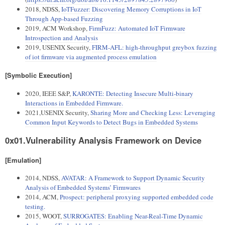
2018, NDSS,
IoTFuzzer: Discovering Memory Corruptions in IoT
Through App-based Fuzzing
2019, ACM Workshop,
FirmFuzz: Automated IoT Firmware
Introspection and Analysis
2019, USENIX Security,
FIRM-AFL: high-throughput greybox fuzzing
of iot firmware via augmented process emulation
[Symbolic Execution]
2020, IEEE S&P,
KARONTE: Detecting Insecure Multi-binary
Interactions in Embedded Firmware.
2021,USENIX Security,
Sharing More and Checking Less: Leveraging
Common Input Keywords to Detect Bugs in Embedded Systems
0x01.Vulnerability Analysis Framework on Device
[Emulation]
2014, NDSS,
AVATAR: A Framework to Support Dynamic Security
Analysis of Embedded Systems’ Firmwares
2014, ACM,
Prospect: peripheral proxying supported embedded code
testing.
2015, WOOT,
SURROGATES: Enabling Near-Real-Time Dynamic