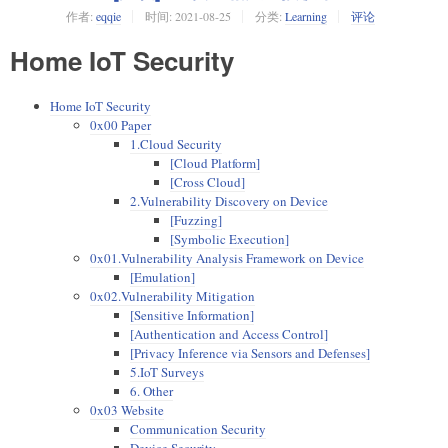
作者:
eqqie
时间:
2021-08-25
分类:
Learning
评论
Home IoT Security
Home IoT Security
0x00 Paper
1.Cloud Security
[Cloud Platform]
[Cross Cloud]
2.Vulnerability Discovery on Device
[Fuzzing]
[Symbolic Execution]
0x01.Vulnerability Analysis Framework on Device
[Emulation]
0x02.Vulnerability Mitigation
[Sensitive Information]
[Authentication and Access Control]
[Privacy Inference via Sensors and Defenses]
5.IoT Surveys
6. Other
0x03 Website
Communication Security