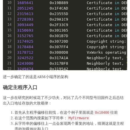
1685641
       0x19B889        Certificate 
in
 DER
2051245
       0x1F4CAD        Certificate 
in
 DER
2315613
       0x23555D        Certificate 
in
 DER
2728393
       0x29A1C9        Certificate 
in
 DER
3093449
       0x2F33C9        Certificate 
in
 DER
3150693
       0x301365        Certificate 
in
 DER
3152765
       0x301B7D        Certificate 
in
 DER
3174925
       0x30720D        Copyright string: 
3178484
       0x307FF4        Copyright string: 
3178712
       0x3080D8        VxWorks operating 
3242522
       0x317A1A        Neighborly text, 
"
3243000
       0x317BF8        Neighborly text, 
"
3249474
       0x319542        Neighborly text, 
"
3249603
       0x3195C3        Neighborly text, 
"
进一步确定了的这是ARM小端序的架构
3406512
       0x33FAB0        Neighborly text, 
"
3406563
       0x33FAE3        Neighborly text, 
"
确定主程序入口
3406733
       0x33FB8D        Neighborly text, 
"
3409384
       0x3405E8        Neighborly text, 
"
这一步在研究的时候花了不少功夫，对比了几个不同型号旧固件之后总结
3475008
       0x350640        Neighborly text, 
"
出入口地址存放的大致规律：
3536416
首先从主程序偏移往前找，在这个例子里面就是
往前
0x10400
3566196
       0x366A74        Copyright string: 
在这个范围内搜索如下字符串：
MyFirmware
3592779
       0x36D24B        Neighborly text, 
"
从字符串的偏移往上一点会发现两个重复的地址，猜测这就是主程
3610436
       0x371744        VxWorks WIND kerne
序的加载地址和入口
3648445
       0x37ABBD        StuffIt Deluxe Seg