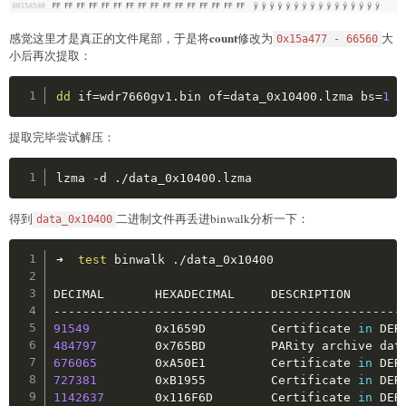
count
感觉这里才是真正的文件尾部，于是将
修改为
大
0x15a477 - 66560
小后再次提取：
Copy
dd
if
=
wdr7660gv1.bin 
of
=
data_0x10400.lzma 
bs
=
1
s
提取完毕尝试解压：
Copy
lzma -d ./data_0x10400.lzma
得到
二进制文件再丢进binwalk分析一下：
data_0x10400
Copy
➜  
test
 binwalk ./data_0x10400 

DECIMAL       HEXADECIMAL     DESCRIPTION

91549
         0x1659D         Certificate 
in
 DER
484797
        0x765BD         PARity archive dat
676065
        0xA50E1         Certificate 
in
 DER
727381
        0xB1955         Certificate 
in
 DER
1142637
       0x116F6D        Certificate 
in
 DER