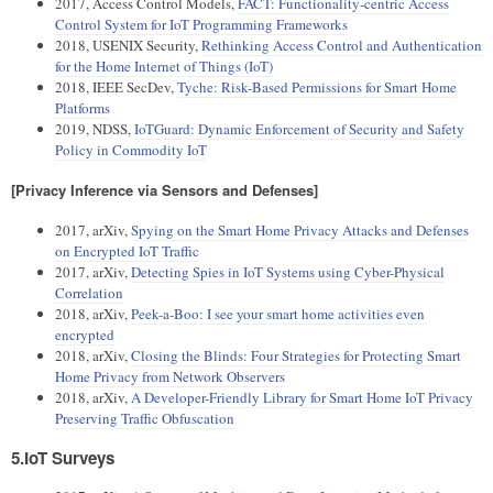
2017, Access Control Models,
FACT: Functionality-centric Access
Control System for IoT Programming Frameworks
2018, USENIX Security,
Rethinking Access Control and Authentication
for the Home Internet of Things (IoT)
2018, IEEE SecDev,
Tyche: Risk-Based Permissions for Smart Home
Platforms
2019, NDSS,
IoTGuard: Dynamic Enforcement of Security and Safety
Policy in Commodity IoT
[Privacy Inference via Sensors and Defenses]
2017, arXiv,
Spying on the Smart Home Privacy Attacks and Defenses
on Encrypted IoT Traffic
2017, arXiv,
Detecting Spies in IoT Systems using Cyber-Physical
Correlation
2018, arXiv,
Peek-a-Boo: I see your smart home activities even
encrypted
2018, arXiv,
Closing the Blinds: Four Strategies for Protecting Smart
Home Privacy from Network Observers
2018, arXiv,
A Developer-Friendly Library for Smart Home IoT Privacy
Preserving Traffic Obfuscation
5.IoT Surveys