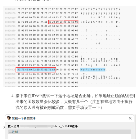
3648461
       0x37ABCD        StuffIt Deluxe Seg
3665020
3665085
3688396
3688452
3698052
3707967
       0x38943F        Neighborly text, 
"
3728344
       0x38E3D8        SHA256 
hash
3745540
       0x392704        Neighborly text, 
"
3745715
       0x3927B3        Neighborly text, 
"
3765236
       0x3973F4        XML document, vers
3784928
       0x39C0E0        SHA256 
hash
3796045
       0x39EC4D        StuffIt Deluxe Seg
3796076
       0x39EC6C        StuffIt Deluxe Seg
3796157
       0x39ECBD        StuffIt Deluxe Seg
3823380
       0x3A5714        XML document, vers
接下来在IDA中测试一下这个地址是否正确，如果地址正确的话识别
3829860
出来的函数数量会比较多，大概有几千个（注意有些地方由于执行
3847576
       0x3AB598        CRC32 polynomial t
流的原因没有被识别成函数，需要手动设置一下）