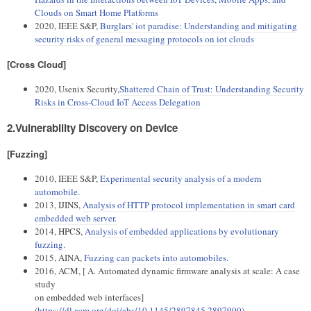
Clouds on Smart Home Platforms
2020, IEEE S&P,
Burglars' iot paradise: Understanding and mitigating
security risks of general messaging protocols on iot clouds
[Cross Cloud]
2020, Usenix Security,
Shattered Chain of Trust: Understanding Security
Risks in Cross-Cloud IoT Access Delegation
2.Vulnerability Discovery on Device
[Fuzzing]
2010, IEEE S&P,
Experimental security analysis of a modern
automobile.
2013, IJINS,
Analysis of HTTP protocol implementation in smart card
embedded web server.
2014, HPCS,
Analysis of embedded applications by evolutionary
fuzzing.
2015, AINA,
Fuzzing can packets into automobiles.
2016, ACM, [ A. Automated dynamic firmware analysis at scale: A case
study
on embedded web interfaces]
(
https://dl.acm.org/doi/abs/10.1145/2897845.2897900
)